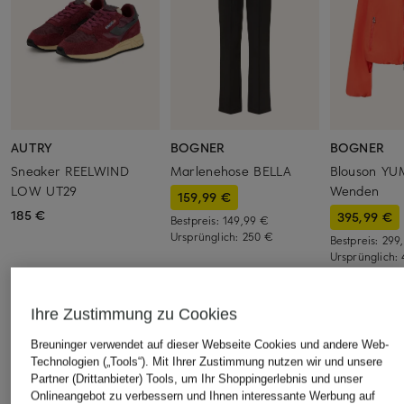
AUTRY
BOGNER
BOGNER
Sneaker REELWIND
Marlenehose BELLA
Blouson Y
LOW UT29
Wenden
159,99 €
185 €
395,99 €
Bestpreis:
149,99 €
Ursprünglich:
250 €
Bestpreis:
299
Ursprünglich:
Ihre Zustimmung zu Cookies
ÄHNLICHE ARTIKEL ENTDECKEN
Breuninger verwendet auf dieser Webseite Cookies und andere Web-
Technologien („Tools“). Mit Ihrer Zustimmung nutzen wir und unsere
Partner (Drittanbieter) Tools, um Ihr Shoppingerlebnis und unser
Onlineangebot zu verbessern und Ihnen interessante Werbung auf