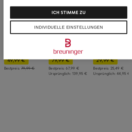
ICH STIMME ZU
INDIVIDUELLE EINSTELLUNGEN
+Aktionsrabatt
+Aktionsrabatt
+Aktionsrabatt
Smith & Soul
oui
ICHI
Marlenehose
Hose
7/8-Hose KATE
49,99 €
79,99 €
29,99 €
Bestpreis:
79,99 €
Bestpreis:
67,99 €
Bestpreis:
25,49 €
Ursprünglich:
139,95 €
Ursprünglich:
44,95 €