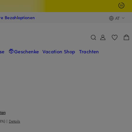
ere Bezahloptionen
AT
se
Geschenke
Vacation Shop
Trachten
ten
8%)
|
Details