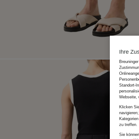
Ihre Zu
Breuninger
Zustimmung
Onlineange
Personenbe
Standort-I
personalis
Webseite, 
Klicken Si
navigieren;
Kategorien
zu treffen.
Sie können