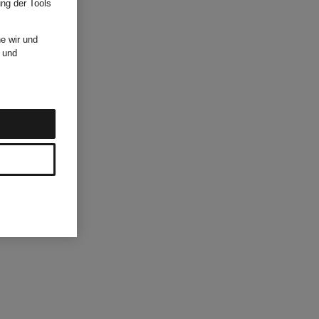
ung der Tools
e wir und
und