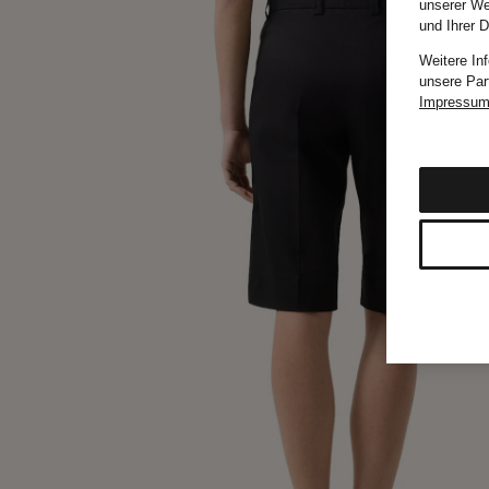
unserer We
und Ihrer 
Weitere In
unsere Par
Impressu