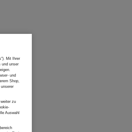
). Mit Ihrer
s und unser
eigen.
wser- und
nserem Shop,
 unserer
.
 weiter zu
ookie-
elle Auswahl
bereich