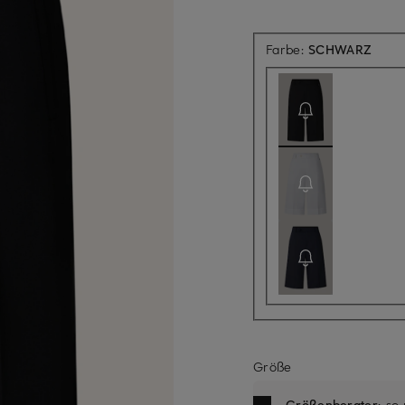
Aktue
Farbe:
SCHWARZ
Größe
Größenberater
: so