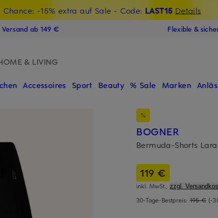
t Chance: -15% extra auf Sale
€-Willkommensgutschein mit Beyond sichern
- Code:
LAST15
Details
N
s Versand ab 149 €
Flexible & sich
HOME & LIVING
chen
Accessoires
Sport
Beauty
% Sale
Marken
Anläs
BOGNER
Bermuda-Shorts Lara
119 €
inkl. MwSt.,
zzgl. Versandkos
30-Tage-Bestpreis:
195 €
(-3