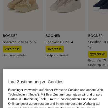
BOGNER
BOGNER
BOGNER
Sneaker MALAGA 27
Sneaker CAPRI 4
Sneaker H
19
289,99 €
169,99 €
229,99 €
Bestpreis:
375 €
Bestpreis:
275 €
Bestpreis:
179
Ursprünglich:
Ihre Zustimmung zu Cookies
ÄHNLICHE ARTIKEL ENTDECKEN
Breuninger verwendet auf dieser Webseite Cookies und andere Web-
Technologien („Tools“). Mit Ihrer Zustimmung nutzen wir und unsere
Partner (Drittanbieter) Tools, um Ihr Shoppingerlebnis und unser
Onlineangebot zu verbessern und Ihnen interessante Werbung auf