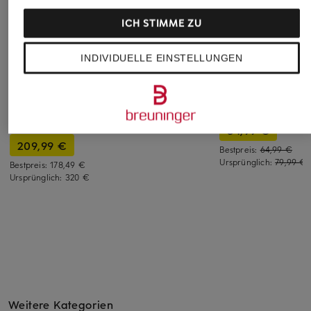
ICH STIMME ZU
AUTRY
+Aktionsrabatt
+Aktionsrabatt
INDIVIDUELLE EINSTELLUNGEN
Sneaker WINDSPIN
KENNEL &
CONVERSE
WIFE
SCHMENGER
Sneaker RUN STAR
185 €
Sneaker BAZAR
TRAINER
gefüttert
34,99 €
209,99 €
Bestpreis:
64,99 €
Ursprünglich:
79,99 €
Bestpreis:
178,49 €
Ursprünglich:
320 €
Weitere Kategorien