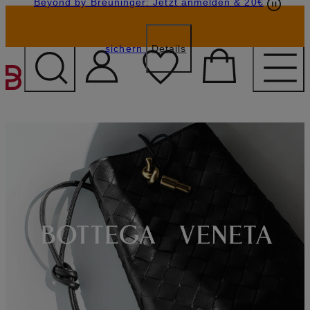
Beyond by Breuninger: Jetzt anmelden & 20€
Geschenkkarten
GESCHENK20
sichern
Details
ZUM HAUPTINHALT ÜBE