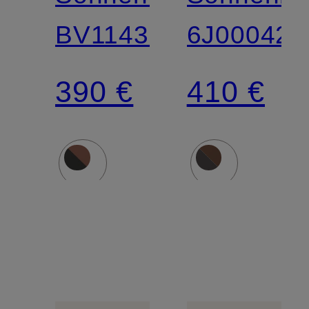
BV1143S
6J000429
390 €
410 €