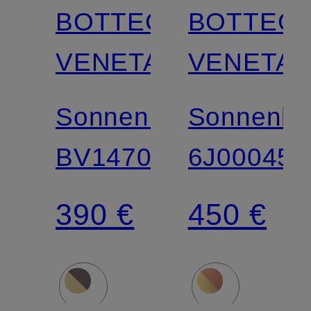
BOTTEGA
BOTTEG
VENETA
VENETA
Sonnenbrille
Sonnenbri
BV1470S
6J000454
390 €
450 €