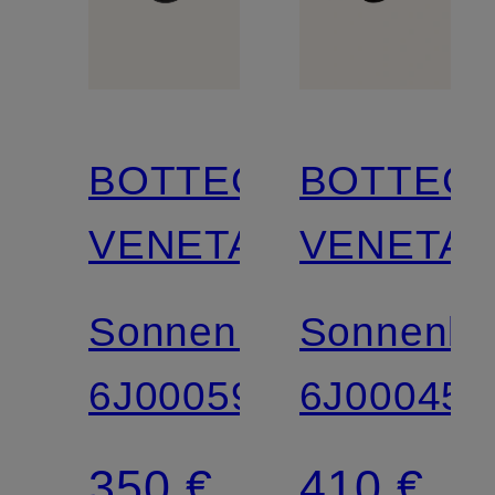
BOTTEGA
BOTTEG
VENETA
VENETA
Sonnenbrille
Sonnenbri
6J000593
6J000451
350 €
410 €