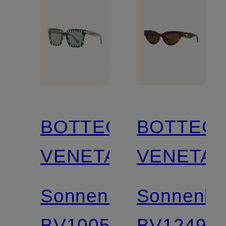
BOTTEGA
BOTTEG
VENETA
VENETA
Sonnenbrille
Sonnenbri
BV1005S
BV1249S