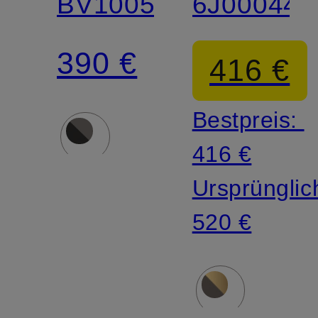
BV1005S
6J000442
390 €
416 €
Bestpreis:
416 €
Ursprünglic
520 €