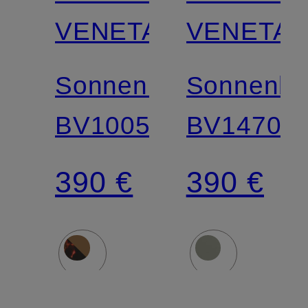
VENETA
VENETA
Sonnenbrille
Sonnenbri
BV1005S
BV1470S
390 €
390 €