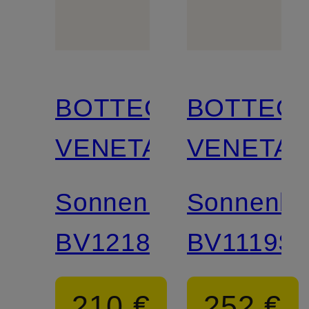
BOTTEGA
BOTTEG
VENETA
VENETA
Sonnenbrille
Sonnenbri
BV1218S
BV1119S
210 €
252 €