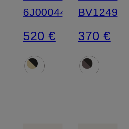
6J000442
BV1249S
520 €
370 €