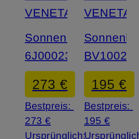
VENETA
VENETA
Sonnenbrille
Sonnenbri
6J000238
BV1002S
273 €
195 €
Bestpreis:
Bestpreis:
273 €
195 €
Ursprünglich:
Ursprünglic