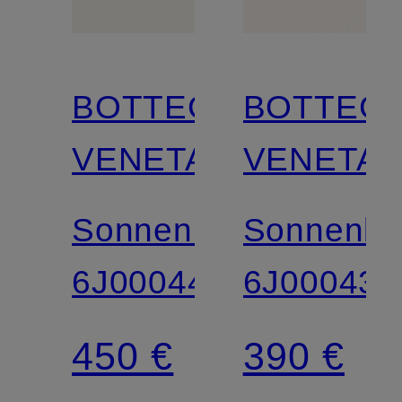
BOTTEGA
BOTTEG
VENETA
VENETA
Sonnenbrille
Sonnenbri
6J000440
6J000435
450 €
390 €