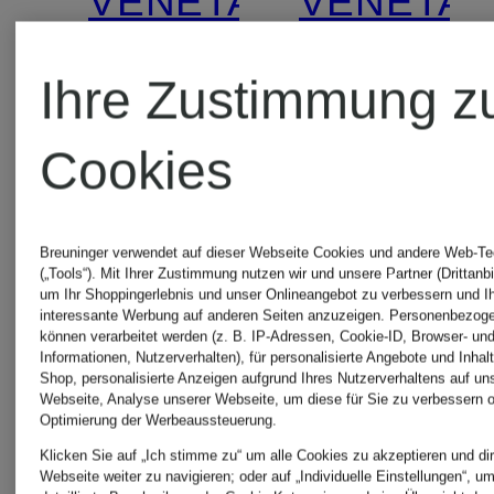
VENETA
VENETA
Sonnenbrillen
Sonnenbri
Ihre Zustimmung z
6J000435
6J000582
Cookies
390 €
650 €
Breuninger verwendet auf dieser Webseite Cookies und andere Web-Te
(„Tools“). Mit Ihrer Zustimmung nutzen wir und unsere Partner (Drittanbi
um Ihr Shoppingerlebnis und unser Onlineangebot zu verbessern und I
interessante Werbung auf anderen Seiten anzuzeigen. Personenbezog
können verarbeitet werden (z. B. IP-Adressen, Cookie-ID, Browser- und
Informationen, Nutzerverhalten), für personalisierte Angebote und Inhal
Shop, personalisierte Anzeigen aufgrund Ihres Nutzerverhaltens auf un
Webseite, Analyse unserer Webseite, um diese für Sie zu verbessern o
Optimierung der Werbeaussteuerung.
Klicken Sie auf „Ich stimme zu“ um alle Cookies zu akzeptieren und dir
Webseite weiter zu navigieren; oder auf „Individuelle Einstellungen“, u