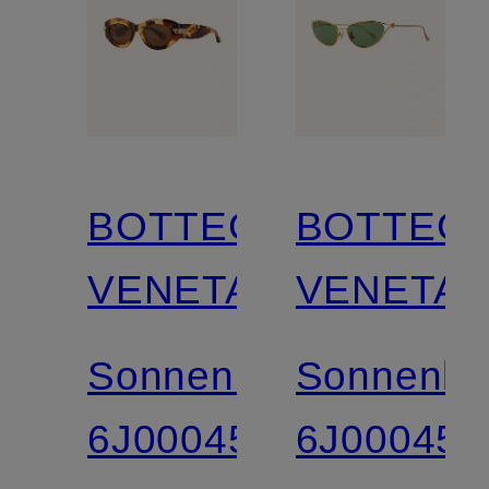
BOTTEGA
BOTTEG
VENETA
VENETA
Sonnenbrille
Sonnenbri
6J000451
6J000454