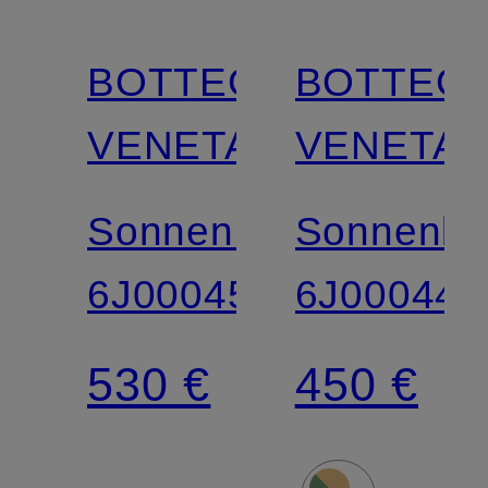
BOTTEGA
BOTTEG
VENETA
VENETA
Sonnenbrille
Sonnenbri
6J000458
6J000440
530 €
450 €