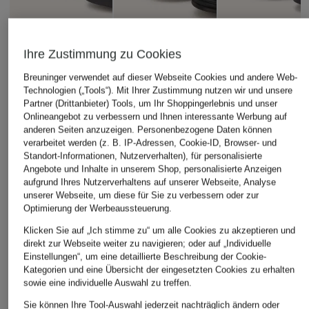
Ihre Zustimmung zu Cookies
Breuninger verwendet auf dieser Webseite Cookies und andere Web-
Technologien („Tools“). Mit Ihrer Zustimmung nutzen wir und unsere
Partner (Drittanbieter) Tools, um Ihr Shoppingerlebnis und unser
Onlineangebot zu verbessern und Ihnen interessante Werbung auf
anderen Seiten anzuzeigen. Personenbezogene Daten können
verarbeitet werden (z. B. IP-Adressen, Cookie-ID, Browser- und
Standort-Informationen, Nutzerverhalten), für personalisierte
Angebote und Inhalte in unserem Shop, personalisierte Anzeigen
aufgrund Ihres Nutzerverhaltens auf unserer Webseite, Analyse
+Aktionsrabatt
+Aktionsrabatt
+Aktionsrabatt
unserer Webseite, um diese für Sie zu verbessern oder zur
LLOYD
PAUL
LLOYD
Optimierung der Werbeaussteuerung.
Pantoletten TRAVA
Pantoletten
Zehentrenner WAD
Klicken Sie auf „Ich stimme zu“ um alle Cookies zu akzeptieren und
direkt zur Webseite weiter zu navigieren; oder auf „Individuelle
99,99 €
69,99 €
84,99 €
Einstellungen“, um eine detaillierte Beschreibung der Cookie-
Bestpreis:
84,99 €
Bestpreis:
129,99 €
Bestpreis:
119,90 €
Kategorien und eine Übersicht der eingesetzten Cookies zu erhalten
Ursprünglich:
149,90 €
sowie eine individuelle Auswahl zu treffen.
Sie können Ihre Tool-Auswahl jederzeit nachträglich ändern oder