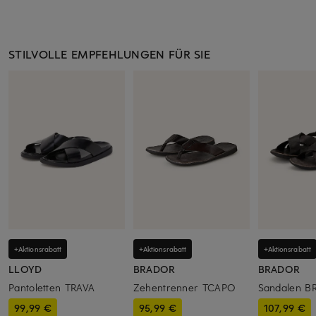
STILVOLLE EMPFEHLUNGEN FÜR SIE
+Aktionsrabatt
+Aktionsrabatt
+Aktionsrabatt
LLOYD
BRADOR
BRADOR
Pantoletten TRAVA
Zehentrenner TCAPO
Sandalen B
99,99 €
95,99 €
107,99 €