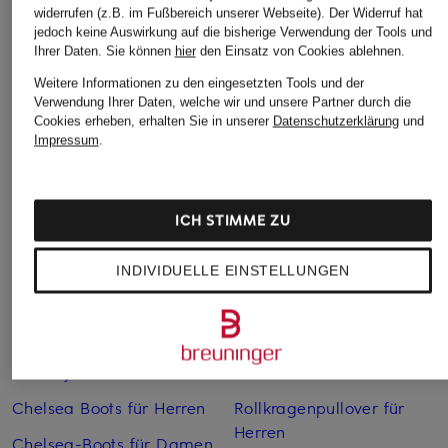
widerrufen (z.B. im Fußbereich unserer Webseite). Der Widerruf hat
jedoch keine Auswirkung auf die bisherige Verwendung der Tools und
Ihrer Daten.
Sie können
hier
den Einsatz von Cookies ablehnen.
Weitere Informationen zu den eingesetzten Tools und der
Verwendung Ihrer Daten, welche wir und unsere Partner durch die
Cookies erheben, erhalten Sie in unserer
Datenschutzerklärung
und
Weitere Kategorien
Impressum
.
Abendkleider
Kleider
ICH STIMME ZU
Anzüge für Herren
Lange Ballkleider
Bikinis Damen
Lederjacken für Damen
INDIVIDUELLE EINSTELLUNGEN
Boots für Damen
Mäntel für Damen
Braune Stiefel für Damen
Parkas für Herren
Cabanjacken für Damen
Pullover für Damen
Chelsea Boots für Herren
Rollkragenpullover für
Herren
Chelsea-Boots für Damen