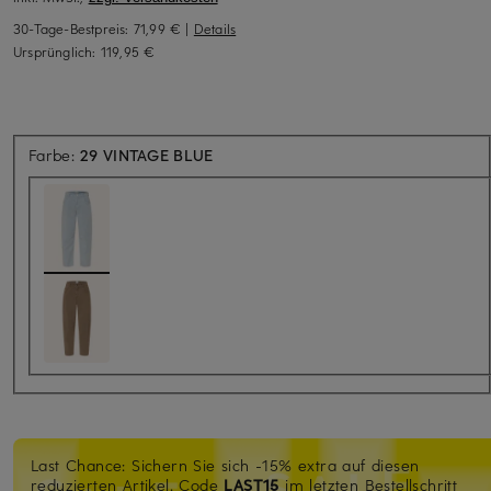
30-Tage-Bestpreis:
71,99 €
|
Details
Ursprünglich:
119,95 €
Farbe:
29 VINTAGE BLUE
Last Chance: Sichern Sie sich -15% extra auf diesen
reduzierten Artikel. Code
LAST15
im letzten Bestellschritt