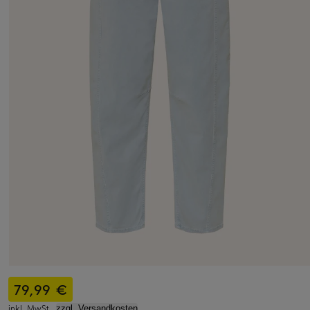
79,99 €
inkl. MwSt.,
zzgl. Versandkosten