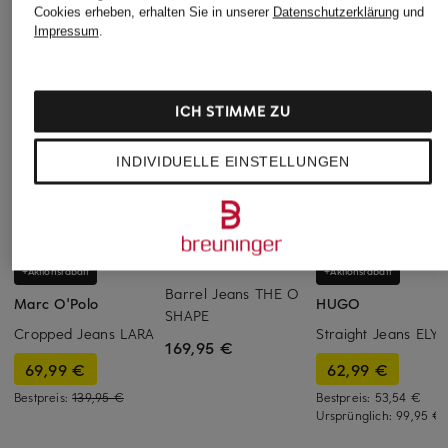
Cookies erheben, erhalten Sie in unserer
Datenschutzerklärung
und
Impressum
.
ICH STIMME ZU
INDIVIDUELLE EINSTELLUNGEN
PNTS
+Aktionsrabatt
+Aktionsrabatt
Barrel Jeans THE O
Marc O'Polo
HUGO
SHAPE
Cropped Jeans LARA
Straight Jeans ELY
169,95 €
69,99 €
62,99 €
Bestpreis:
139,95 €
Bestpreis:
53,54 €
Ursprünglich:
99,95 €