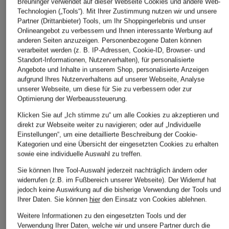
Breuninger verwendet auf dieser Webseite Cookies und andere Web-
Ursprünglich:
119,95 €
Ursprünglich:
99,95 €
Ursprünglich:
Technologien („Tools“). Mit Ihrer Zustimmung nutzen wir und unsere
Partner (Drittanbieter) Tools, um Ihr Shoppingerlebnis und unser
Onlineangebot zu verbessern und Ihnen interessante Werbung auf
anderen Seiten anzuzeigen. Personenbezogene Daten können
ÄHNLICHE ARTIKEL ENTDECKEN
verarbeitet werden (z. B. IP-Adressen, Cookie-ID, Browser- und
Standort-Informationen, Nutzerverhalten), für personalisierte
Angebote und Inhalte in unserem Shop, personalisierte Anzeigen
aufgrund Ihres Nutzerverhaltens auf unserer Webseite, Analyse
unserer Webseite, um diese für Sie zu verbessern oder zur
Optimierung der Werbeaussteuerung.
Klicken Sie auf „Ich stimme zu“ um alle Cookies zu akzeptieren und
direkt zur Webseite weiter zu navigieren; oder auf „Individuelle
Einstellungen“, um eine detaillierte Beschreibung der Cookie-
Kategorien und eine Übersicht der eingesetzten Cookies zu erhalten
sowie eine individuelle Auswahl zu treffen.
Sie können Ihre Tool-Auswahl jederzeit nachträglich ändern oder
widerrufen (z.B. im Fußbereich unserer Webseite). Der Widerruf hat
jedoch keine Auswirkung auf die bisherige Verwendung der Tools und
Ihrer Daten.
Sie können
hier
den Einsatz von Cookies ablehnen.
Weitere Informationen zu den eingesetzten Tools und der
Verwendung Ihrer Daten, welche wir und unsere Partner durch die