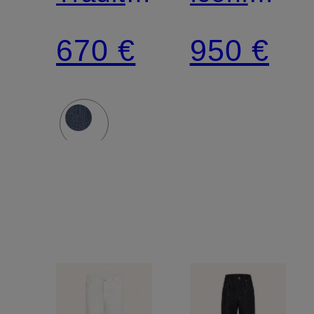
Fit
Fit
670 €
950 €