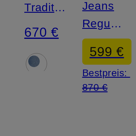
Jeans
Traditional
Regular
Fit
670 €
Fit
599 €
Bestpreis:
870 €