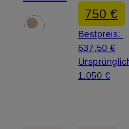
Jeans
750 €
Bestpreis:
637,50 €
Ursprünglic
1.050 €