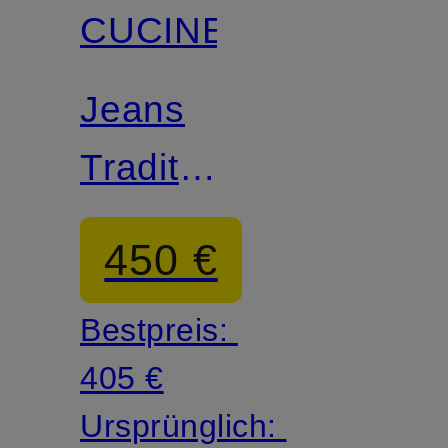
CUCINELLI
Jeans
Traditional
Fit
450 €
Bestpreis:
405 €
Ursprünglich: