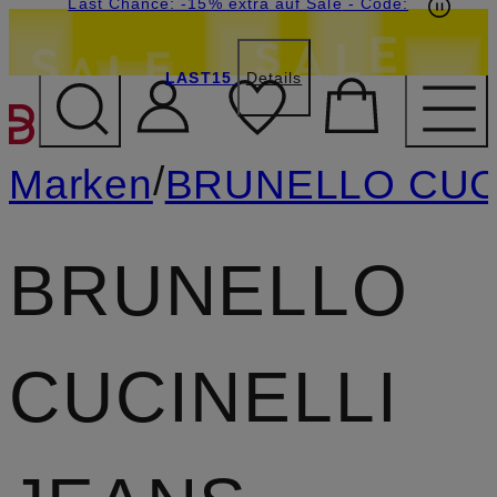
20€-Willkommensgutschein mit Beyond sichern
Last Chance: -15% extra auf Sale
- Code:
LAST15
Details
ZUM HAUPTINHALT ÜBE
/
Marken
BRUNELLO CUC
BRUNELLO
CUCINELLI