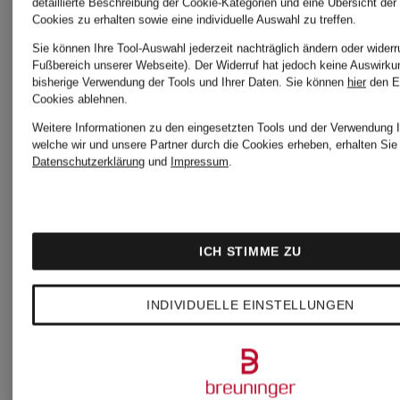
detaillierte Beschreibung der Cookie-Kategorien und eine Übersicht der
Cookies zu erhalten sowie eine individuelle Auswahl zu treffen.
Sie können Ihre Tool-Auswahl jederzeit nachträglich ändern oder widerr
Fußbereich unserer Webseite). Der Widerruf hat jedoch keine Auswirku
bisherige Verwendung der Tools und Ihrer Daten.
Sie können
hier
den E
Cookies ablehnen.
BRUNELLO
BR
Weitere Informationen zu den eingesetzten Tools und der Verwendung I
welche wir und unsere Partner durch die Cookies erheben, erhalten Sie 
+Aktionsrabatt
Datenschutzerklärung
und
Impressum
.
CUCINELLI
BRUNELLO
Sonnenbrille
ICH STIMME ZU
CUCINELLI
BC4018S
8.50
INDIVIDUELLE EINSTELLUNGEN
Strickkleid
730 €
mit