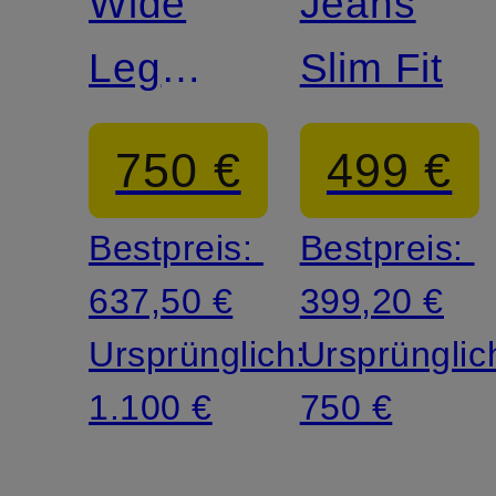
Wide
Jeans
Leg
Slim Fit
Jeans
750 €
499 €
Bestpreis:
Bestpreis:
637,50 €
399,20 €
Ursprünglich:
Ursprünglic
1.100 €
750 €