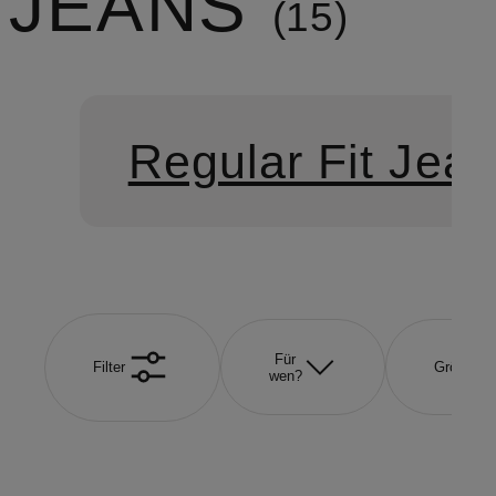
JEANS
15
Regular Fit Jea
Für
Filter
Größe
wen?