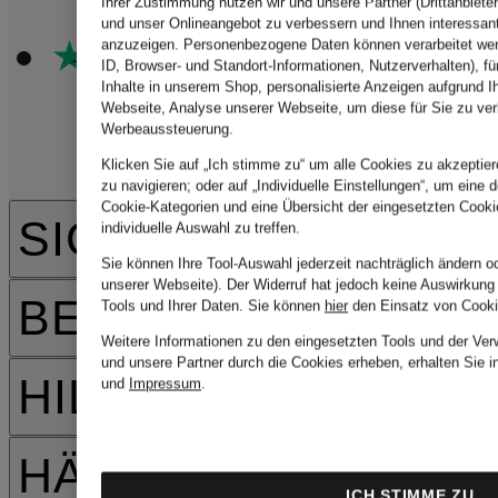
Ihrer Zustimmung nutzen wir und unsere Partner (Drittanbieter
und unser Onlineangebot zu verbessern und Ihnen interessan
anzuzeigen. Personenbezogene Daten können verarbeitet wer
ID, Browser- und Standort-Informationen, Nutzerverhalten), fü
Inhalte in unserem Shop, personalisierte Anzeigen aufgrund I
Webseite, Analyse unserer Webseite, um diese für Sie zu ver
Werbeaussteuerung.
Klicken Sie auf „Ich stimme zu“ um alle Cookies zu akzeptier
zu navigieren; oder auf „Individuelle Einstellungen“, um eine d
Cookie-Kategorien und eine Übersicht der eingesetzten Cooki
SICHERHEIT
individuelle Auswahl zu treffen.
Sie können Ihre Tool-Auswahl jederzeit nachträglich ändern o
unserer Webseite). Der Widerruf hat jedoch keine Auswirkung
BEZAHLARTEN
Tools und Ihrer Daten.
Sie können
hier
den Einsatz von Cooki
Weitere Informationen zu den eingesetzten Tools und der Ver
und unsere Partner durch die Cookies erheben, erhalten Sie i
HILFE & KONTAKT
und
Impressum
.
HÄUFIGE FRAGEN
ICH STIMME ZU