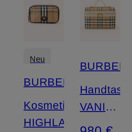
Neu
BURBER
BURBERRY
Handtasc
Kosmetiktasche
VANITY
HIGHLANDS
CASE
980 €