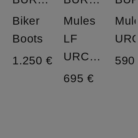
Biker
Mules
Mul
Boots
LF
URCHIN
1.250 €
590
695 €