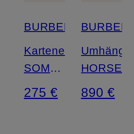
BURBERRY
BURBER
Kartenetui
Umhänget
SOMERSET
HORSES
mit
275 €
890 €
Münzfach