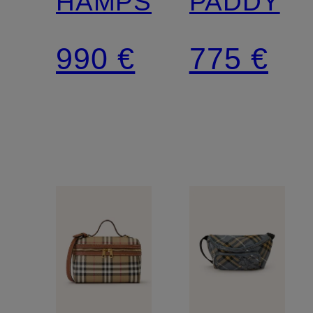
HAMPSHIRE
PADDY
990 €
775 €