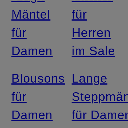
Mäntel
für
für
Herren
Damen
im Sale
Blousons
Lange
für
Steppmän
Damen
für Dame