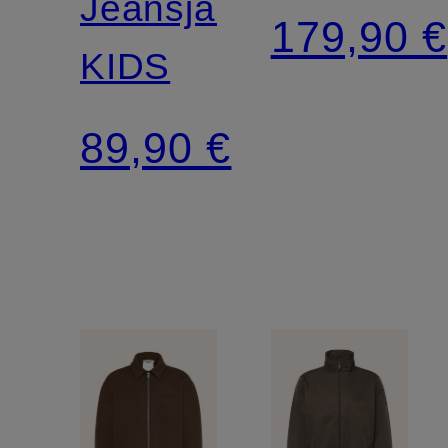
Jeansjacke
179,90 €
KIDS
89,90 €