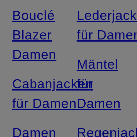
Bouclé
Lederjac
Blazer
für Dame
Damen
Mäntel
Cabanjacken
für
für Damen
Damen
Damen
Regenjac