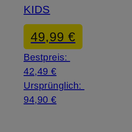
KIDS
49,99 €
Bestpreis:
42,49 €
Ursprünglich:
94,90 €