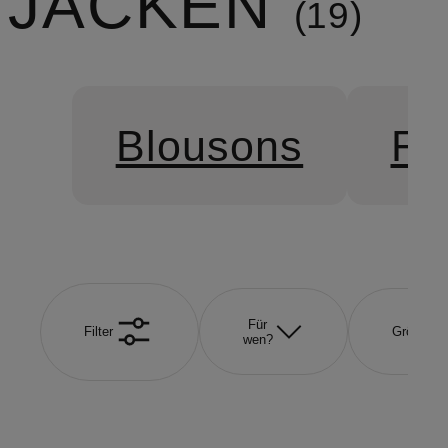
JACKEN
19
Blousons
Fu
Für
Filter
Größe
wen?