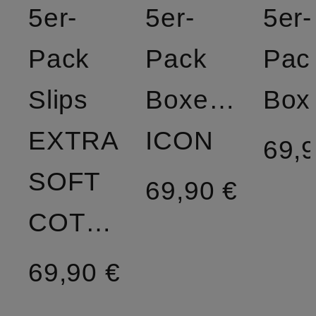
5er-
5er-
5er-
Pack
Pack
Pac
Slips
Boxershorts
EXTRA
ICON
69,9
SOFT
69,90 €
COTTON
69,90 €