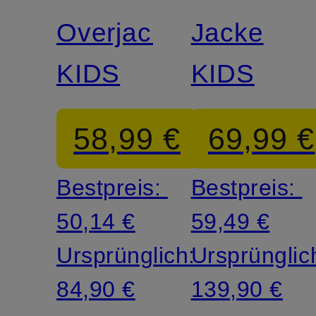
Overjacket
Jacke
KIDS
KIDS
58,99 €
69,99 €
Bestpreis:
Bestpreis:
50,14 €
59,49 €
Ursprünglich:
Ursprünglic
84,90 €
139,90 €