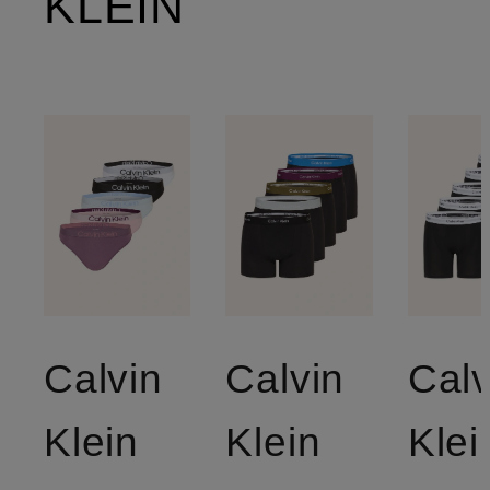
KLEIN
Calvin
Calvin
Calv
Klein
Klein
Klei