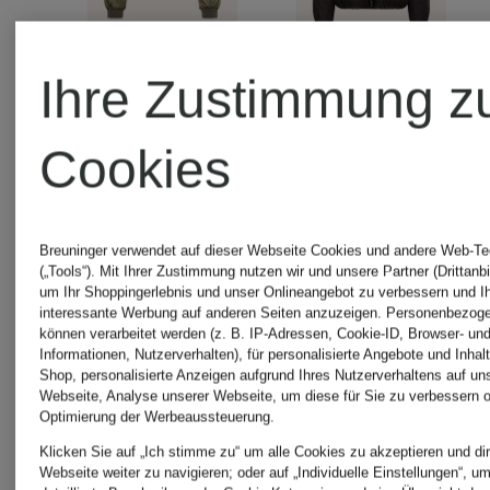
Ihre Zustimmung z
+Aktionsrabatt
+Aktionsraba
Cookies
Calvin
Calvin
Klein
Klein
Breuninger verwendet auf dieser Webseite Cookies und andere Web-Te
(„Tools“). Mit Ihrer Zustimmung nutzen wir und unsere Partner (Drittanbi
um Ihr Shoppingerlebnis und unser Onlineangebot zu verbessern und I
interessante Werbung auf anderen Seiten anzuzeigen. Personenbezog
Blouson
Steppjack
können verarbeitet werden (z. B. IP-Adressen, Cookie-ID, Browser- und
Informationen, Nutzerverhalten), für personalisierte Angebote und Inhal
Shop, personalisierte Anzeigen aufgrund Ihres Nutzerverhaltens auf un
KIDS
Webseite, Analyse unserer Webseite, um diese für Sie zu verbessern o
Optimierung der Werbeaussteuerung.
119,99
Klicken Sie auf „Ich stimme zu“ um alle Cookies zu akzeptieren und dir
Webseite weiter zu navigieren; oder auf „Individuelle Einstellungen“, u