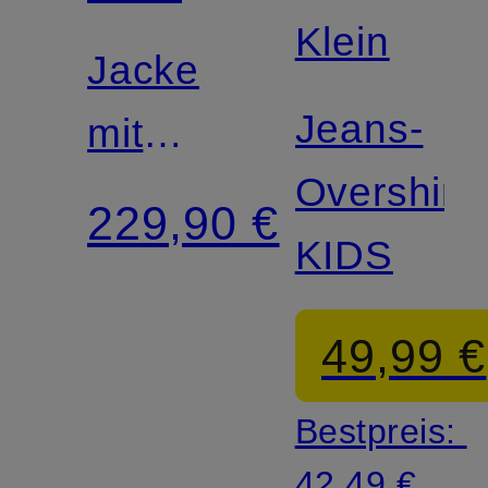
Klein
Jacke
Jeans-
mit
Overshirt
Leinen
229,90 €
KIDS
49,99 €
Bestpreis:
42,49 €