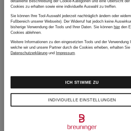
59,99 €
detaillierte Beschreibung der Cookie-Kategorien und eine Übersicht der
Bestpreis:
Cookies zu erhalten sowie eine individuelle Auswahl zu treffen.
Sie können Ihre Tool-Auswahl jederzeit nachträglich ändern oder widerr
101,99 €
Fußbereich unserer Webseite). Der Widerruf hat jedoch keine Auswirku
Bestpreis:
bisherige Verwendung der Tools und Ihrer Daten.
Sie können
hier
den E
Cookies ablehnen.
Ursprünglic
50,99 €
Weitere Informationen zu den eingesetzten Tools und der Verwendung I
welche wir und unsere Partner durch die Cookies erheben, erhalten Sie 
169,90 €
Ursprünglich:
Datenschutzerklärung
und
Impressum
.
129,90 €
ICH STIMME ZU
INDIVIDUELLE EINSTELLUNGEN