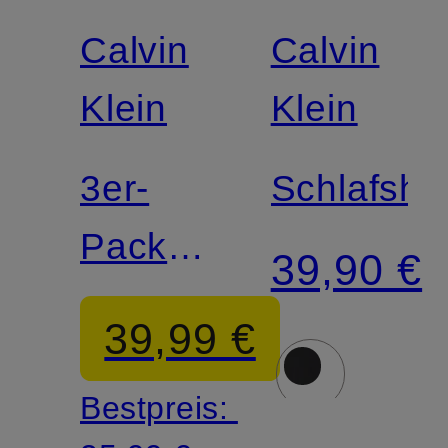
Calvin
Calvin
Klein
Klein
3er-
Schlafshir
Pack
39,90 €
Boxershorts
39,99 €
ICON
Bestpreis:
COTTON