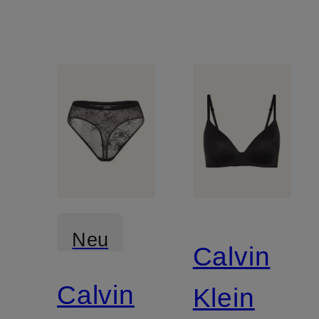
Neu
Calvin
Calvin
Mix &
Klein