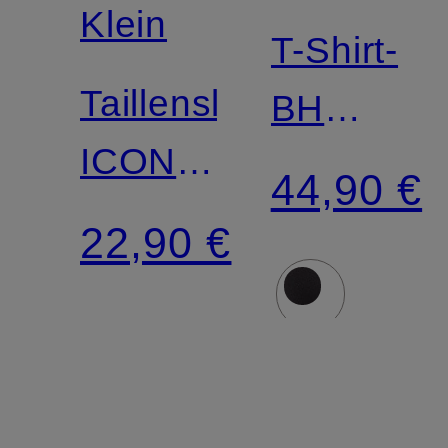
Match
Klein
T-Shirt-
Taillenslip
BH
ICON
PERFECT
44,90 €
LACE
FIT
22,90 €