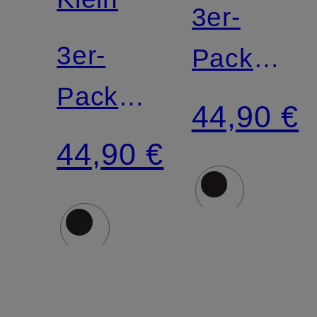
3er-
3er-
Pack
Pack
Boxershor
44,90 €
Boxershorts
ICON
44,90 €
ICON
COTTON
COTTON
Relaxed
Relaxed
Fit
Fit