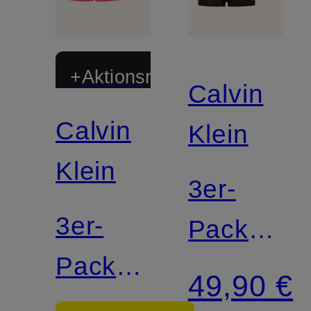
+Aktionsrabatt
Calvin
Calvin
Klein
Klein
3er-
3er-
Pack
Pack
Boxershor
49,90 €
Boxershorts
MICRO