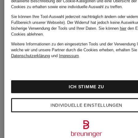
detaillierte Beschreibung der Cookie-Kategorien und eine Übersicht der
Klein
Klein
Cookies zu erhalten sowie eine individuelle Auswahl zu treffen.
Sie können Ihre Tool-Auswahl jederzeit nachträglich ändern oder widerr
Fußbereich unserer Webseite). Der Widerruf hat jedoch keine Auswirku
Balconette-
2er-
bisherige Verwendung der Tools und Ihrer Daten.
Sie können
hier
den E
Cookies ablehnen.
BH
Pack
Weitere Informationen zu den eingesetzten Tools und der Verwendung I
welche wir und unsere Partner durch die Cookies erheben, erhalten Sie 
Datenschutzerklärung
und
Impressum
.
Slips
29,90 €
37,99 €
COTTON
ICH STIMME ZU
Bestpreis:
STRETC
INDIVIDUELLE EINSTELLUNGEN
35,99 €
Ursprünglich: