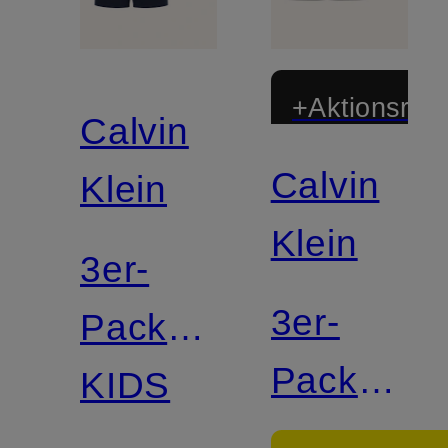
+Aktionsraba
Calvin
Calvin
Klein
Klein
3er-
3er-
Pack
Pack
Boxershorts
KIDS
Boxershor
ICON