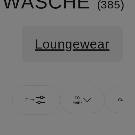
WÄSCHE
385
Loungewear
Für
Filter
Größe
wen?