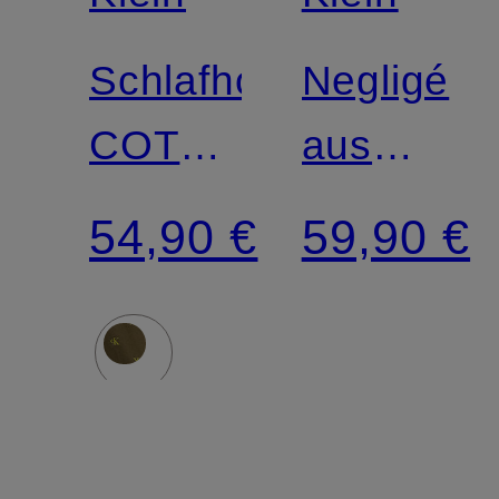
Schlafhose
Negligé
COTTON
aus
POPLIN
Satin
54,90 €
59,90 €