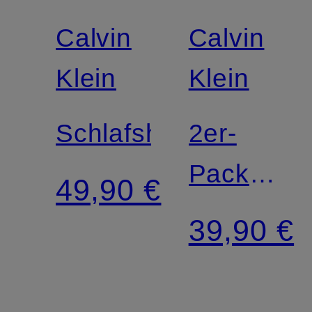
Calvin
Calvin
Klein
Klein
Schlafshorts
2er-
Pack
49,90 €
Strings
39,90 €
ICON
COTTON