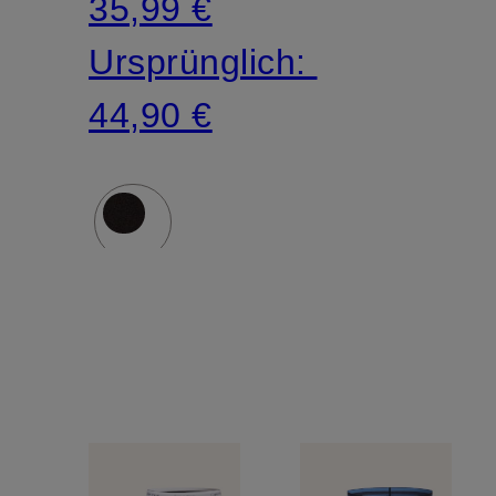
35,99 €
Relaxed
Ursprünglich:
Fit
44,90 €