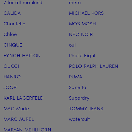
7 for all mankind
meru
CALIDA
MICHAEL KORS
Chantelle
MOS MOSH
Chloé
NEO NOIR
CINQUE
oui
FYNCH-HATTON
Phase Eight
GUCCI
POLO RALPH LAUREN
HANRO
PUMA
JOOP!
Sanetta
KARL LAGERFELD
Superdry
MAC Mode
TOMMY JEANS
MARC AUREL
watercult
MARYAN MEHLHORN