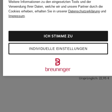
Weitere Informationen zu den eingesetzten Tools und der
Verwendung Ihrer Daten, welche wir und unsere Partner durch die
Cookies erheben, erhalten Sie in unserer
Datenschutzerklärung
und
Impressum
.
ICH STIMME ZU
mey
MARIE JO
+Aktionsrabatt
Slip Serie MODAL
Slip AVERO
INDIVIDUELLE EINSTELLUNGEN
BOSS
PURE
39,90 €
String CI
13,99 €
17,99 €
Bestpreis:
15,29 €
Ursprünglich:
22,95 €