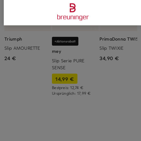
Triumph
PrimaDonna TWIS
+Aktionsrabatt
Slip AMOURETTE
Slip TWIXIE
mey
24 €
34,90 €
Slip Serie PURE
SENSE
14,99 €
Bestpreis:
12,74 €
Ursprünglich:
17,99 €