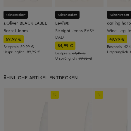
+Aktionsrabatt
+Aktionsrabatt
+Aktionsrabatt
s.Oliver BLACK LABEL
Levi's®
darling har
Barrel Jeans
Straight Jeans EASY
Wide Leg J
DAD
59,99 €
49,99 €
54,99 €
Bestpreis:
50,99 €
Bestpreis:
42,
Ursprünglich:
89,99 €
Ursprünglich:
Bestpreis:
67,49 €
Ursprünglich:
99,95 €
ÄHNLICHE ARTIKEL ENTDECKEN