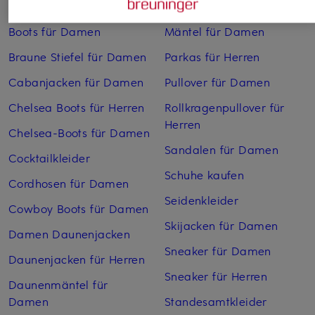
Bikinis Damen
Lederjacken für Damen
Boots für Damen
Mäntel für Damen
Braune Stiefel für Damen
Parkas für Herren
Cabanjacken für Damen
Pullover für Damen
Chelsea Boots für Herren
Rollkragenpullover für
Herren
Chelsea-Boots für Damen
Sandalen für Damen
Cocktailkleider
Schuhe kaufen
Cordhosen für Damen
Seidenkleider
Cowboy Boots für Damen
Skijacken für Damen
Damen Daunenjacken
Sneaker für Damen
Daunenjacken für Herren
Sneaker für Herren
Daunenmäntel für
Damen
Standesamtkleider