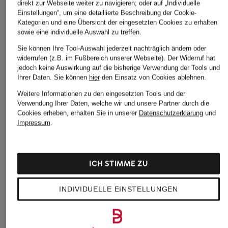
direkt zur Webseite weiter zu navigieren; oder auf „Individuelle
Barrel Jeans LISSIE
Cropped Jeans
CLOSED
Einstellungen“, um eine detaillierte Beschreibung der Cookie-
BOLD
59,99 €
Kategorien und eine Übersicht der eingesetzten Cookies zu erhalten
Straight Jeans PEDAL
89,99 €
sowie eine individuelle Auswahl zu treffen.
PUSHER
Bestpreis:
50,99 €
Ursprünglich:
89,99 €
Sie können Ihre Tool-Auswahl jederzeit nachträglich ändern oder
149,99 €
widerrufen (z.B. im Fußbereich unserer Webseite). Der Widerruf hat
jedoch keine Auswirkung auf die bisherige Verwendung der Tools und
Bestpreis:
110,49 €
Ihrer Daten.
Sie können
hier
den Einsatz von Cookies ablehnen.
Ursprünglich:
220 €
Weitere Informationen zu den eingesetzten Tools und der
Verwendung Ihrer Daten, welche wir und unsere Partner durch die
Cookies erheben, erhalten Sie in unserer
Datenschutzerklärung
und
Impressum
.
ICH STIMME ZU
Weitere Kategorien
INDIVIDUELLE EINSTELLUNGEN
Abendkleider
Kleider
Anzüge für Herren
Lange Ballkleider