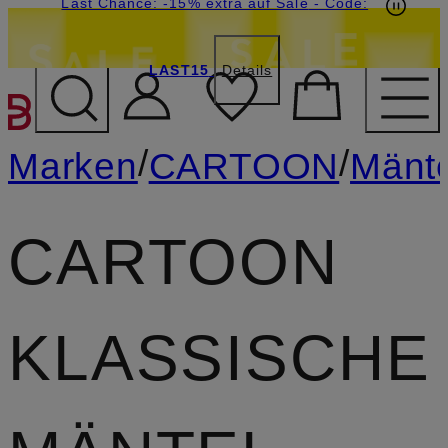
20€-Willkommensgutschein mit Beyond sichern
Last Chance: -15% extra auf Sale
- Code:
LAST15
Details
ZUM HAUPTINHALT ÜBE
/
/
Marken
CARTOON
Mänte
CARTOON
KLASSISCHE