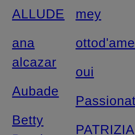
ALLUDE
mey
ana
ottod'am
alcazar
oui
Aubade
Passiona
Betty
PATRIZIA