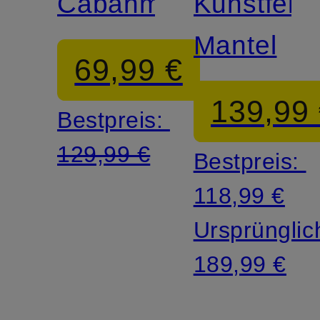
Cabanmantel
Kunstfell-
Mantel
69,99 €
139,99
Bestpreis:
129,99 €
Bestpreis:
118,99 €
Ursprünglic
189,99 €