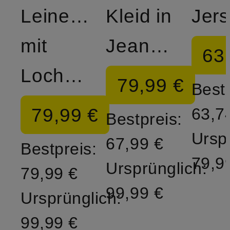
Leinenkleid
Kleid in
mit
Jeansoptik
63
Lochspitze
79,99 €
Bestp
79,99 €
63,7
Bestpreis:
Ursp
67,99 €
Bestpreis:
79,9
Ursprünglich:
79,99 €
99,99 €
Ursprünglich:
99,99 €