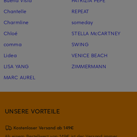
Buena Vista
PATRIZIA PEPE
Chantelle
REPEAT
Charmline
someday
Chloé
STELLA McCARTNEY
comma
SWING
Lidea
VENICE BEACH
LISA YANG
ZIMMERMANN
MARC AUREL
UNSERE VORTEILE
Kostenloser Versand ab 149€
Ab einem Bestellwert von 149€ ist der Versand immer