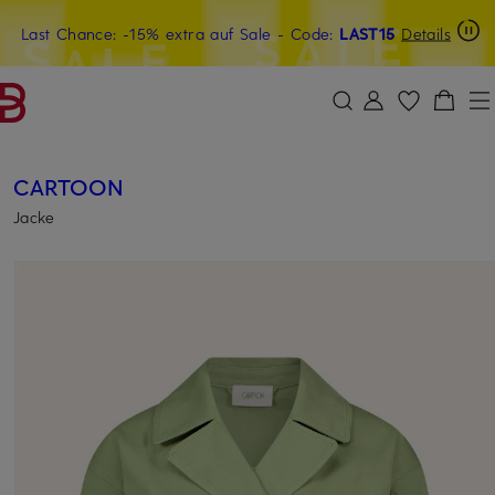
Last Chance: -15% extra auf Sale
20€-Willkommensgutschein mit Beyond sichern
- Code:
LAST15
Details
ZUM HAUPTINHALT ÜBERSPRINGEN
ZUM SUCHFELD ÜBERSPRINGE
CARTOON
Jacke