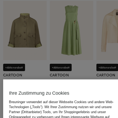
+Aktionsrabatt
+Aktionsrabatt
+Aktionsrabatt
CARTOON
CARTOON
CARTOON
Kastenjacke
Kleid
Jerseyjacke
95,99 €
69,99 €
69,99 €
Ihre Zustimmung zu Cookies
Bestpreis:
81,59 €
Bestpreis:
59,49 €
Bestpreis:
59,
Ursprünglich:
119,99 €
Ursprünglich:
89,99 €
Ursprünglich:
Breuninger verwendet auf dieser Webseite Cookies und andere Web-
Technologien („Tools“). Mit Ihrer Zustimmung nutzen wir und unsere
Partner (Drittanbieter) Tools, um Ihr Shoppingerlebnis und unser
Onlineangebot zu verbessern und Ihnen interessante Werbung auf