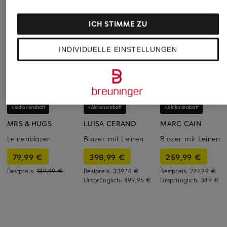
ICH STIMME ZU
INDIVIDUELLE EINSTELLUNGEN
+Aktionsrabatt
+Aktionsrabatt
+Aktionsrabatt
MRS & HUGS
LUISA CERANO
MARC CAIN
Leinenblazer
Blazer mit Leinen
Blazer mit Leinen
79,99 €
398,99 €
259,99 €
Bestpreis:
189,99 €
Bestpreis:
339,14 €
Bestpreis:
220,99 €
Ursprünglich:
499,95 €
Ursprünglich:
349 €