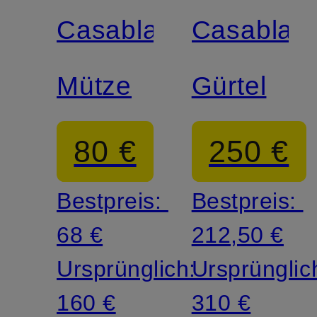
Casablanca
Casablan
Mütze
Gürtel
80 €
250 €
Bestpreis:
Bestpreis:
68 €
212,50 €
Ursprünglich:
Ursprünglic
160 €
310 €