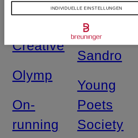
INDIVIDUELLE EINSTELLUNGEN
Officine
RRL
Creative
Sandro
Olymp
Young
On-
Poets
running
Society