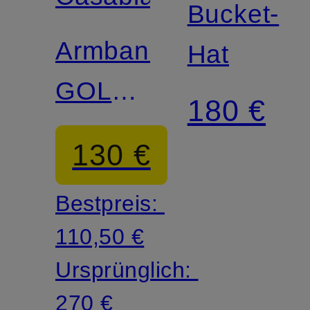
Bucket-
Armband
Hat
GOLD
180 €
LAUREL
130 €
Bestpreis:
110,50 €
Ursprünglich:
270 €