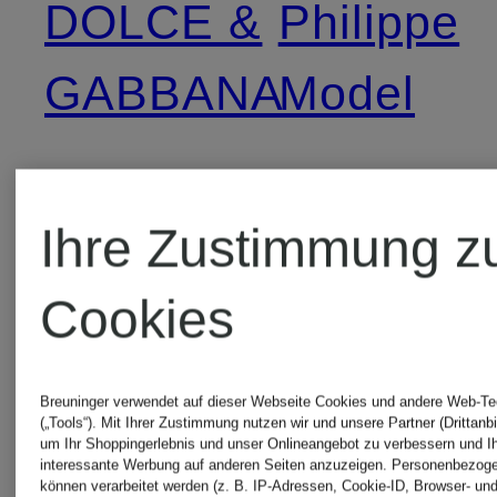
DOLCE &
Philippe
GABBANA
Model
Eres
Pierre
Ihre Zustimmung z
Cardin
ETRO
Cookies
Profuomo
Ichi
Breuninger verwendet auf dieser Webseite Cookies und andere Web-Te
(„Tools“). Mit Ihrer Zustimmung nutzen wir und unsere Partner (Drittanbi
um Ihr Shoppingerlebnis und unser Onlineangebot zu verbessern und I
interessante Werbung auf anderen Seiten anzuzeigen. Personenbezog
Ragman
können verarbeitet werden (z. B. IP-Adressen, Cookie-ID, Browser- und