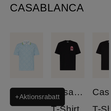
CASABLANCA
Casablanca
+Aktionsrabatt
T-Shirt
T-Sh