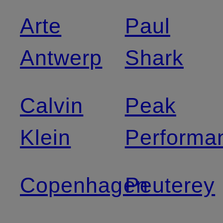
Arte
Paul
Antwerp
Shark
Calvin
Peak
Klein
Performa
Copenhagen
Peuterey