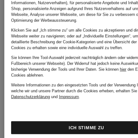
Meru
Informationen, Nutzerverhalten), für personalisierte Angebote und Inhal
Shop, personalisierte Anzeigen aufgrund Ihres Nutzerverhaltens auf un
Webseite, Analyse unserer Webseite, um diese für Sie zu verbessern o
Optimierung der Werbeaussteuerung.
Ray
Klicken Sie auf „Ich stimme zu“ um alle Cookies zu akzeptieren und dir
Mos
Webseite weiter zu navigieren; oder auf „Individuelle Einstellungen“, u
Ban
detaillierte Beschreibung der Cookie-Kategorien und eine Übersicht der
Cookies zu erhalten sowie eine individuelle Auswahl zu treffen.
Mosh
Sie können Ihre Tool-Auswahl jederzeit nachträglich ändern oder widerr
Fußbereich unserer Webseite). Der Widerruf hat jedoch keine Auswirku
bisherige Verwendung der Tools und Ihrer Daten.
Sie können
hier
den E
Reiss
Cookies ablehnen.
Oakley
Weitere Informationen zu den eingesetzten Tools und der Verwendung I
welche wir und unsere Partner durch die Cookies erheben, erhalten Sie 
Datenschutzerklärung
und
Impressum
.
Replay
Off-
ICH STIMME ZU
White
Rough