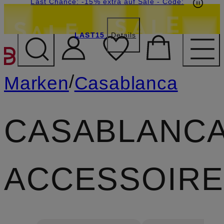
20€-Willkommensgutschein mit Beyond sichern
Last Chance: -15% extra auf Sale
- Code:
LAST15
Details
ZUM HAUPTINHALT ÜBE
/
Marken
Casablanca
CASABLANC
ACCESSOIR