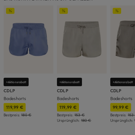
+Aktionsrabatt
+Aktionsrabatt
+Aktionsrabatt
CDLP
CDLP
CDLP
Badeshorts
Badeshorts
Badeshorts
119,99 €
119,99 €
99,99 €
Bestpreis:
180 €
Bestpreis:
153 €
Bestpreis:
153
Ursprünglich:
180 €
Ursprünglich: