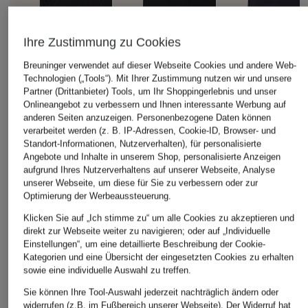
Ihre Zustimmung zu Cookies
Breuninger verwendet auf dieser Webseite Cookies und andere Web-
Technologien („Tools“). Mit Ihrer Zustimmung nutzen wir und unsere
Partner (Drittanbieter) Tools, um Ihr Shoppingerlebnis und unser
Onlineangebot zu verbessern und Ihnen interessante Werbung auf
anderen Seiten anzuzeigen. Personenbezogene Daten können
verarbeitet werden (z. B. IP-Adressen, Cookie-ID, Browser- und
+Aktionsrabatt
+Aktionsrabatt
+Aktionsrabatt
Standort-Informationen, Nutzerverhalten), für personalisierte
Angebote und Inhalte in unserem Shop, personalisierte Anzeigen
HUGO
TOMMY HILFIGER
TOMMY HILFIGER
aufgrund Ihres Nutzerverhaltens auf unserer Webseite, Analyse
Badeshorts
Badeshorts
Badeshorts
unserer Webseite, um diese für Sie zu verbessern oder zur
Optimierung der Werbeaussteuerung.
DOMINICA
39,99 €
44,99 €
Klicken Sie auf „Ich stimme zu“ um alle Cookies zu akzeptieren und
34,99 €
Bestpreis:
33,99 €
Bestpreis:
38,24 €
direkt zur Webseite weiter zu navigieren; oder auf „Individuelle
Ursprünglich:
69,90 €
Ursprünglich:
59,90 €
Bestpreis:
59,95 €
Einstellungen“, um eine detaillierte Beschreibung der Cookie-
Kategorien und eine Übersicht der eingesetzten Cookies zu erhalten
sowie eine individuelle Auswahl zu treffen.
Sie können Ihre Tool-Auswahl jederzeit nachträglich ändern oder
widerrufen (z.B. im Fußbereich unserer Webseite). Der Widerruf hat