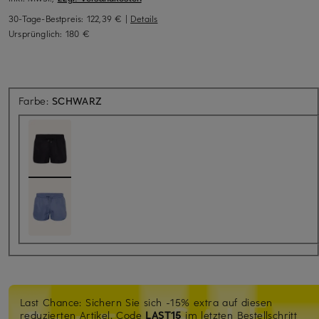
30-Tage-Bestpreis:
122,39 €
|
Details
Ursprünglich:
180 €
Farbe:
SCHWARZ
Last Chance: Sichern Sie sich -15% extra auf diesen
reduzierten Artikel. Code
LAST15
im letzten Bestellschritt