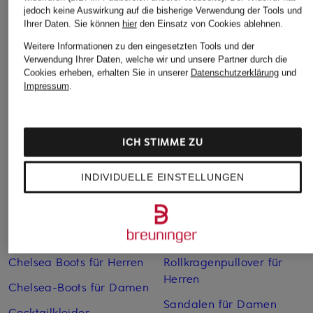
jedoch keine Auswirkung auf die bisherige Verwendung der Tools und
Ihrer Daten.
Sie können
hier
den Einsatz von Cookies ablehnen.
Weitere Informationen zu den eingesetzten Tools und der
Verwendung Ihrer Daten, welche wir und unsere Partner durch die
Cookies erheben, erhalten Sie in unserer
Datenschutzerklärung
und
Weitere Kategorien
Impressum
.
Abendkleider
Kleider
Anzüge für Herren
Lange Ballkleider
ICH STIMME ZU
Bikinis Damen
Lederjacken für Damen
INDIVIDUELLE EINSTELLUNGEN
Boots für Damen
Mäntel für Damen
Braune Stiefel für Damen
Parkas für Herren
Cabanjacken für Damen
Pullover für Damen
Chelsea Boots für Herren
Rollkragenpullover für
Herren
Chelsea-Boots für Damen
Sandalen für Damen
Cocktailkleider