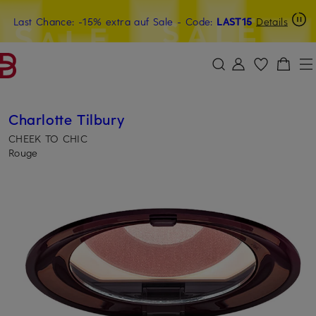
Last Chance: -15% extra auf Sale
20€-Willkommensgutschein mit Beyond sichern
- Code:
LAST15
Details
ZUM HAUPTINHALT ÜBERSPRINGEN
ZUM SUCHFELD ÜBERSPRINGE
Charlotte Tilbury
CHEEK TO CHIC
Rouge