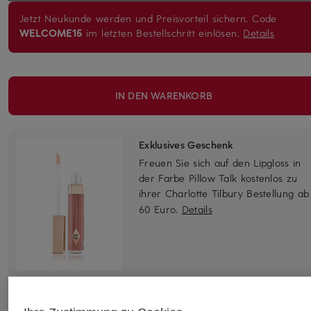
Jetzt Neukunde werden und Preisvorteil sichern. Code
WELCOME15
im letzten Bestellschritt einlösen.
Details
IN DEN WARENKORB
Exklusives Geschenk
Freuen Sie sich auf den Lipgloss in
der Farbe Pillow Talk kostenlos zu
ihrer Charlotte Tilbury Bestellung ab
60 Euro.
Details