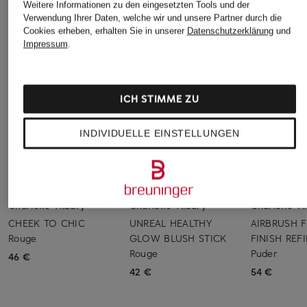
Weitere Informationen zu den eingesetzten Tools und der
STILVOLLE EMPFEHLUNGEN FÜR SIE
Verwendung Ihrer Daten, welche wir und unsere Partner durch die
Cookies erheben, erhalten Sie in unserer
Datenschutzerklärung
und
Impressum
.
ICH STIMME ZU
INDIVIDUELLE EINSTELLUNGEN
Charlotte Tilbury
Charlotte Tilbury
Charlotte Ti
CHEEK TO CHIC
UNREAL HEALTHY
AIRBRUSH 
Rouge
GLOW BLUSH STICK
FINISH REF
Rouge
Puder
46 €
42 €
54 €