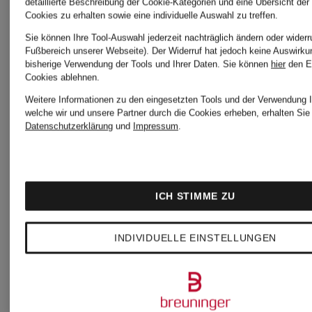
detaillierte Beschreibung der Cookie-Kategorien und eine Übersicht der
Cookies zu erhalten sowie eine individuelle Auswahl zu treffen.
Sie können Ihre Tool-Auswahl jederzeit nachträglich ändern oder widerr
Fußbereich unserer Webseite). Der Widerruf hat jedoch keine Auswirku
bisherige Verwendung der Tools und Ihrer Daten.
Sie können
hier
den E
Cookies ablehnen.
Weitere Informationen zu den eingesetzten Tools und der Verwendung I
welche wir und unsere Partner durch die Cookies erheben, erhalten Sie 
Datenschutzerklärung
und
Impressum
.
Christian
Christian
+Akt
ICH STIMME ZU
Fischbacher
Fischbacher
Chri
INDIVIDUELLE EINSTELLUNGEN
Bettwäsche
Unisex-
WEEKEND
Bademantel