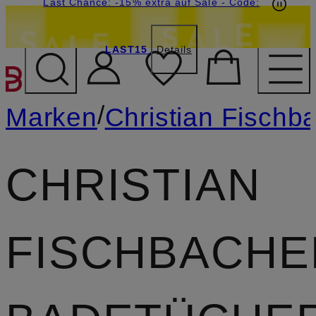
20€-Willkommensgutschein mit Beyond sichern
Last Chance: -15% extra auf Sale
- Code:
LAST15
Details
ZUM HAUPTINHALT ÜBE
/
Marken
Christian Fischb
CHRISTIAN
FISCHBACHE