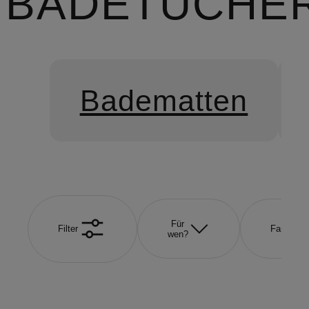
BADETÜCHE
Badematten
Für
Filter
Farbe
wen?