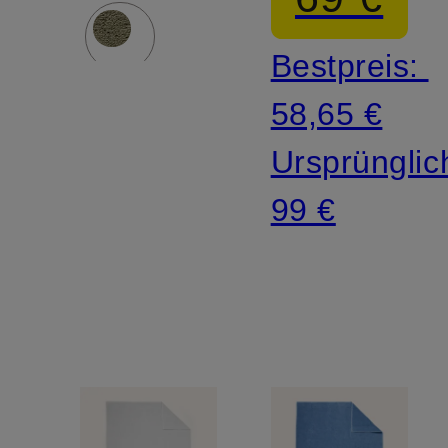
Bestpreis:
58,65 €
Ursprünglic
99 €