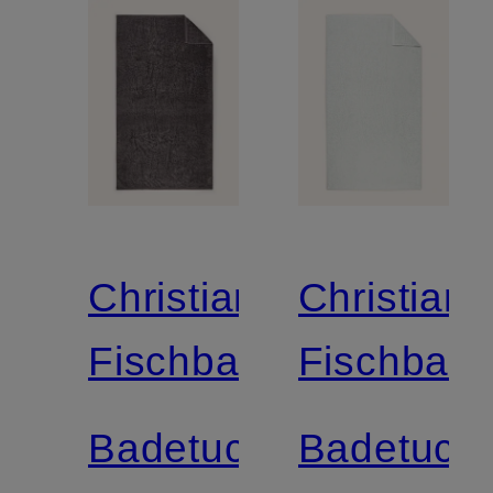
Christian
Christian
Fischbacher
Fischbach
Badetuch
Badetuch