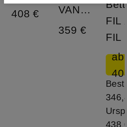
Bet
VANESSA
408 €
FIL 
359 €
FIL
ab
40
Bestp
346,
Ursp
438 