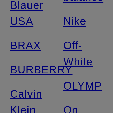
Blauer
USA
Nike
BRAX
Off-
White
BURBERRY
OLYMP
Calvin
Klein
On