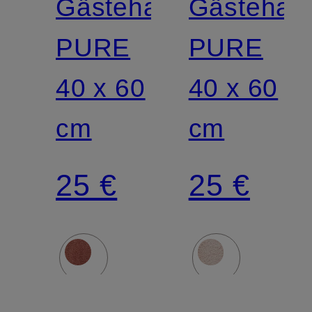
Gästehandtuch
Gästehan
PURE
PURE
40 x 60
40 x 60
cm
cm
25 €
25 €