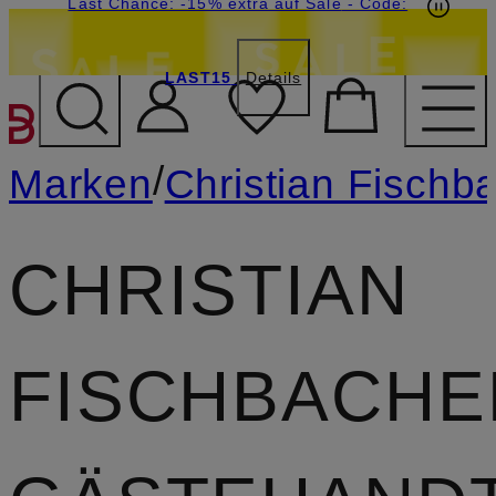
20€-Willkommensgutschein mit Beyond sichern
Last Chance: -15% extra auf Sale
- Code:
LAST15
Details
ZUM HAUPTINHALT ÜBE
/
Marken
Christian Fischb
CHRISTIAN
FISCHBACHE