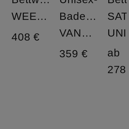
WEEKEND
Bademantel
SAT
VANESSA
UNI
408 €
ab
359 €
278