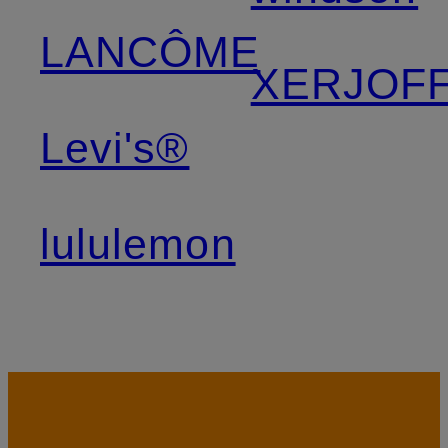
LANCÔME
XERJOF
Levi's®
lululemon