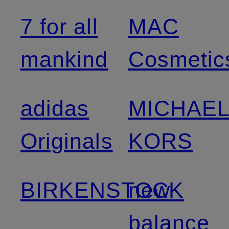
7 for all
MAC
mankind
Cosmetic
adidas
MICHAE
Originals
KORS
BIRKENSTOCK
new
balance