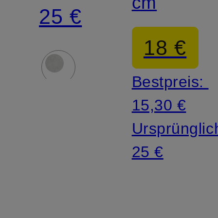
cm
25 €
18 €
Bestpreis:
15,30 €
Ursprünglic
25 €