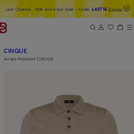
Last Chance: -15% extra auf Sale
20€-Willkommensgutschein mit Beyond sichern
- Code:
LAST15
Details
ZUM HAUPTINHALT ÜBERSPRINGEN
ZUM SUCHFELD ÜBERSPRINGE
CINQUE
Jersey-Poloshirt CIBOLD