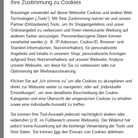
Ihre Zustimmung zu Cookies
Breuninger verwendet auf dieser Webseite Cookies und andere Web-
+Aktionsrabatt
+Aktionsrabatt
+Aktionsrabatt
Technologien („Tools“). Mit Ihrer Zustimmung nutzen wir und unsere
Partner (Drittanbieter) Tools, um Ihr Shoppingerlebnis und unser
CINQUE
OLYMP
CINQUE
Onlineangebot zu verbessern und Ihnen interessante Werbung auf
Jersey-Poloshirt
Strick-Poloshirt
Strick-Polosh
anderen Seiten anzuzeigen. Personenbezogene Daten können
CIBOLD
CIFLAVIEN
55,99 €
verarbeitet werden (z. B. IP-Adressen, Cookie-ID, Browser- und
Standort-Informationen, Nutzerverhalten), für personalisierte
44,99 €
74,99 €
Bestpreis:
53,99 €
Angebote und Inhalte in unserem Shop, personalisierte Anzeigen
Ursprünglich:
79,99 €
Bestpreis:
38,24 €
Bestpreis:
63,
aufgrund Ihres Nutzerverhaltens auf unserer Webseite, Analyse
Ursprünglich:
89,99 €
Ursprünglich:
unserer Webseite, um diese für Sie zu verbessern oder zur
Optimierung der Werbeaussteuerung.
ÄHNLICHE ARTIKEL ENTDECKEN
Klicken Sie auf „Ich stimme zu“ um alle Cookies zu akzeptieren und
direkt zur Webseite weiter zu navigieren; oder auf „Individuelle
Einstellungen“, um eine detaillierte Beschreibung der Cookie-
Kategorien und eine Übersicht der eingesetzten Cookies zu erhalten
sowie eine individuelle Auswahl zu treffen.
Sie können Ihre Tool-Auswahl jederzeit nachträglich ändern oder
widerrufen (z.B. im Fußbereich unserer Webseite). Der Widerruf hat
jedoch keine Auswirkung auf die bisherige Verwendung der Tools und
Ihrer Daten.
Sie können
hier
den Einsatz von Cookies ablehnen.