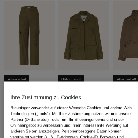
+Aktionsrabatt
+Aktionsrabatt
+Aktionsrabatt
CINQUE
DRYKORN
CINQUE
7/8-Cargohose CIHILL
Fieldjacket BODNEY
Trench-Jack
Ihre Zustimmung zu Cookies
109,99 €
149,99 €
164,99 €
Breuninger verwendet auf dieser Webseite Cookies und andere Web-
Bestpreis:
93,49 €
Bestpreis:
127,49 €
Bestpreis:
140
Technologien („Tools“). Mit Ihrer Zustimmung nutzen wir und unsere
Ursprünglich:
199,99 €
Ursprünglich:
299,99 €
Ursprünglich:
Partner (Drittanbieter) Tools, um Ihr Shoppingerlebnis und unser
Onlineangebot zu verbessern und Ihnen interessante Werbung auf
anderen Seiten anzuzeigen. Personenbezogene Daten können
verarbeitet werden (z. B. IP-Adressen, Cookie-ID, Browser- und