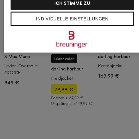
ICH STIMME ZU
INDIVIDUELLE EINSTELLUNGEN
S Max Mara
darling harbour
+Aktionsrabatt
Leder-Overshirt
Kastenjacke
darling harbour
GOCCE
169,99 €
Fieldjacket
849 €
79,99 €
Bestpreis:
67,99 €
Ursprünglich:
149,99 €