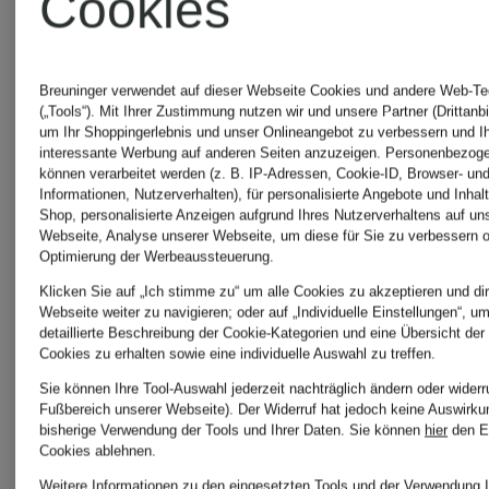
Cookies
SKINNY
Closed
Breuninger verwendet auf dieser Webseite Cookies und andere Web-Te
PUSHER
(„Tools“). Mit Ihrer Zustimmung nutzen wir und unsere Partner (Drittanbi
um Ihr Shoppingerlebnis und unser Onlineangebot zu verbessern und I
Herren
interessante Werbung auf anderen Seiten anzuzeigen. Personenbezog
können verarbeitet werden (z. B. IP-Adressen, Cookie-ID, Browser- und
Informationen, Nutzerverhalten), für personalisierte Angebote und Inhal
Hosen
Shop, personalisierte Anzeigen aufgrund Ihres Nutzerverhaltens auf un
Webseite, Analyse unserer Webseite, um diese für Sie zu verbessern o
Optimierung der Werbeaussteuerung.
Klicken Sie auf „Ich stimme zu“ um alle Cookies zu akzeptieren und dir
Webseite weiter zu navigieren; oder auf „Individuelle Einstellungen“, u
Closed
detaillierte Beschreibung der Cookie-Kategorien und eine Übersicht der
Cookies zu erhalten sowie eine individuelle Auswahl zu treffen.
Jeans
Sie können Ihre Tool-Auswahl jederzeit nachträglich ändern oder widerr
Fußbereich unserer Webseite). Der Widerruf hat jedoch keine Auswirku
bisherige Verwendung der Tools und Ihrer Daten.
Sie können
hier
den E
Cookies ablehnen.
Weitere Informationen zu den eingesetzten Tools und der Verwendung I