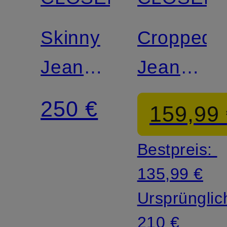
Zertifiziert
Skinny
Cropped
Jeans
Jeans
BAKER
BAKER
250 €
159,99
Bestpreis:
135,99 €
Ursprünglic
210 €