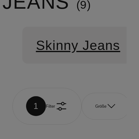
JEANS
9
Skinny Jeans
1
Filter
Größe