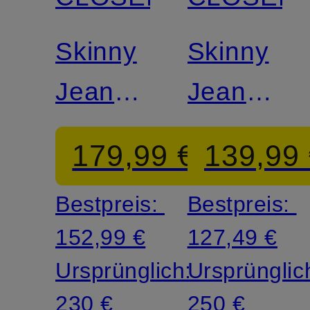
Zertifiziert
Zertifiziert
Skinny
Skinny
Jeans
Jeans
BAKER
BAKER
179,99 €
139,99
Bestpreis:
Bestpreis:
152,99 €
127,49 €
Ursprünglich:
Ursprünglic
230 €
250 €