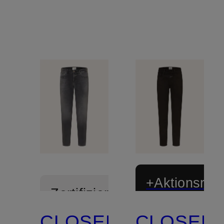
+Aktionsraba
Zertifiziert
CLOSED
CLOSED