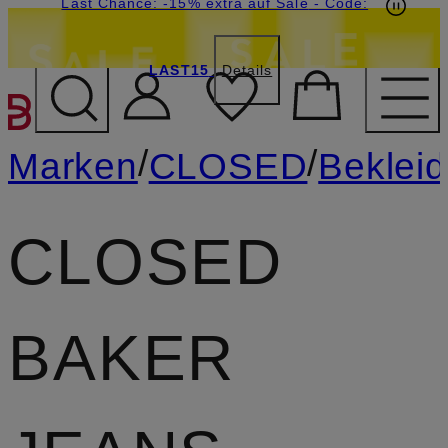
20€-Willkommensgutschein mit Beyond sichern
Last Chance: -15% extra auf Sale
- Code:
LAST15
Details
ZUM HAUPTINHALT ÜBE
/
/
Marken
CLOSED
Beklei
CLOSED
BAKER