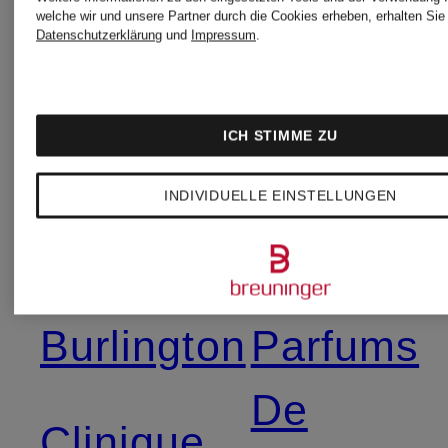
welche wir und unsere Partner durch die Cookies erheben, erhalten Sie 
Datenschutzerklärung
und
Impressum
.
Weitere Marken
ICH STIMME ZU
INDIVIDUELLE EINSTELLUNGEN
Burberry
Parajump
Burlington
Parfums
De
Clinique