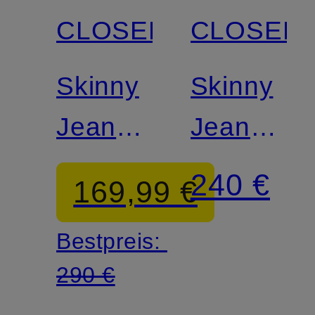
CLOSED
CLOSED
Zertifiziert
Skinny
Skinny
Jeans
Jeans
BAKER
BAKER
240 €
169,99 €
Bestpreis:
290 €