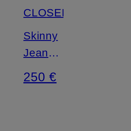
CLOSED
Skinny
Jeans
BAKER
250 €