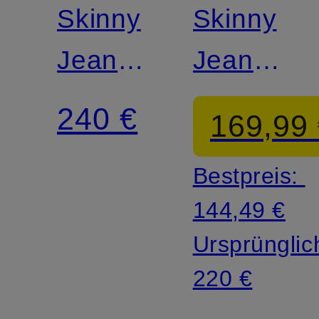
Skinny
Skinny
Jeans
Jeans
BAKER
BAKER
240 €
169,99
Bestpreis:
144,49 €
Ursprünglic
220 €