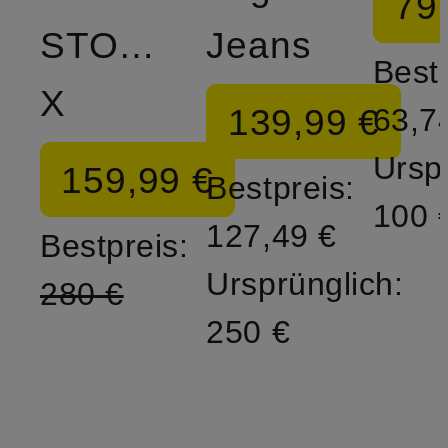
79
STOVER-
Jeans
Bestp
X
139,99 €
63,7
Ursp
159,99 €
Bestpreis:
100 
127,49 €
Bestpreis:
Ursprünglich:
280 €
250 €