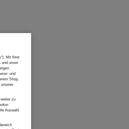
). Mit Ihrer
s und unser
eigen.
wser- und
nserem Shop,
 unserer
.
 weiter zu
ookie-
elle Auswahl
bereich