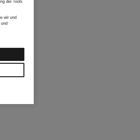
ung der Tools
e wir und
und