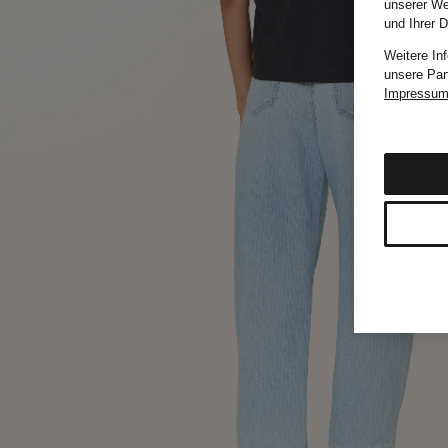
unserer We
und Ihrer 
Weitere In
unsere Par
Impressu