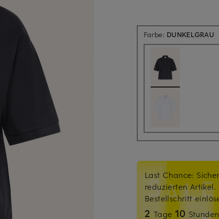
Farbe:
DUNKELGRAU
Last Chance: Sicher
reduzierten Artikel
Bestellschritt einlö
2
10
Tage
Stunde