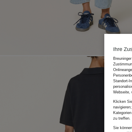
Ihre Zu
Breuninger
Zustimmung
Onlineange
Personenbe
Standort-I
personalis
Webseite, 
Klicken Si
navigieren;
Kategorien
zu treffen.
Sie können