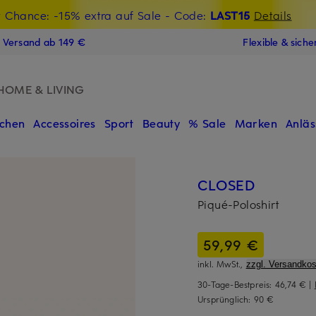
t Chance: -15% extra auf Sale
€-Willkommensgutschein mit Beyond sichern
- Code:
LAST15
Details
N
s Versand ab 149 €
Flexible & sich
HOME & LIVING
chen
Accessoires
Sport
Beauty
% Sale
Marken
Anläs
CLOSED
Piqué-Poloshirt
59,99 €
inkl. MwSt.,
zzgl. Versandkos
30-Tage-Bestpreis:
46,74 €
|
Ursprünglich:
90 €