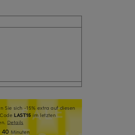
n Sie sich -15% extra auf diesen
. Code
LAST15
im letzten
sen.
Details
40
n
Minuten