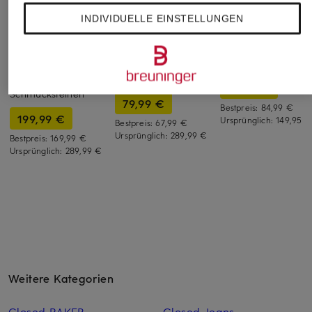
INDIVIDUELLE EINSTELLUNGEN
Princess GOES
MRS & HUGS
oui
HOLLYWOOD
Pullover mit
Pullover mit 3/4-A
Pullover mit
Cashmere
99,99 €
Schmucksteinen
79,99 €
Bestpreis:
84,99 €
199,99 €
Ursprünglich:
149,95 €
Bestpreis:
67,99 €
Ursprünglich:
289,99 €
Bestpreis:
169,99 €
Ursprünglich:
289,99 €
Weitere Kategorien
Closed BAKER
Closed Jeans