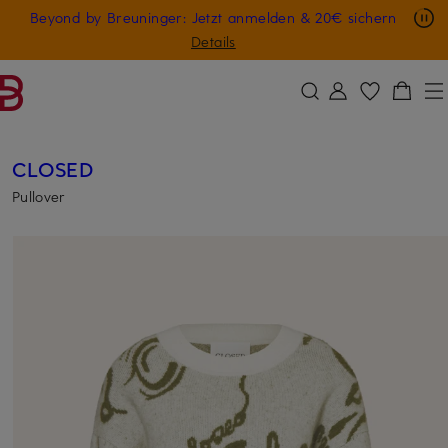
Nur in der App: -10 € auf digitale Geschenkkarten
Beyond by Breuninger: Jetzt anmelden & 20€ sichern
ZUM HAUPTINHALT ÜBERSPRINGEN
ZUM SUCHFELD ÜBERSPRINGE
GESCHENK20
Details
CLOSED
Pullover