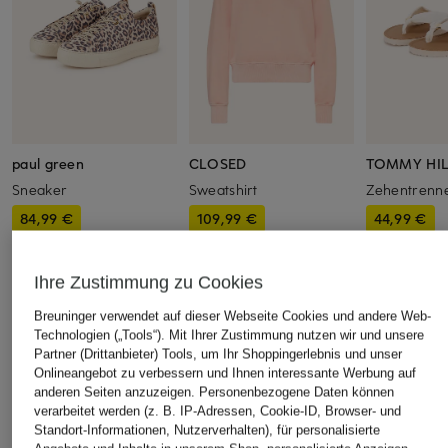
paul green
CLOSED
TOMMY HIL
Sneaker
Sweatshirt
Zehentrenn
84,99 €
109,99 €
44,99 €
Bestpreis:
101,14 €
Bestpreis:
93,49 €
Bestpreis:
38,
Ursprünglich:
170 €
Ursprünglich:
180 €
Ursprünglich:
Ihre Zustimmung zu Cookies
Breuninger verwendet auf dieser Webseite Cookies und andere Web-
Technologien („Tools“). Mit Ihrer Zustimmung nutzen wir und unsere
ÄHNLICHE ARTIKEL ENTDECKEN
Partner (Drittanbieter) Tools, um Ihr Shoppingerlebnis und unser
Onlineangebot zu verbessern und Ihnen interessante Werbung auf
anderen Seiten anzuzeigen. Personenbezogene Daten können
verarbeitet werden (z. B. IP-Adressen, Cookie-ID, Browser- und
Standort-Informationen, Nutzerverhalten), für personalisierte