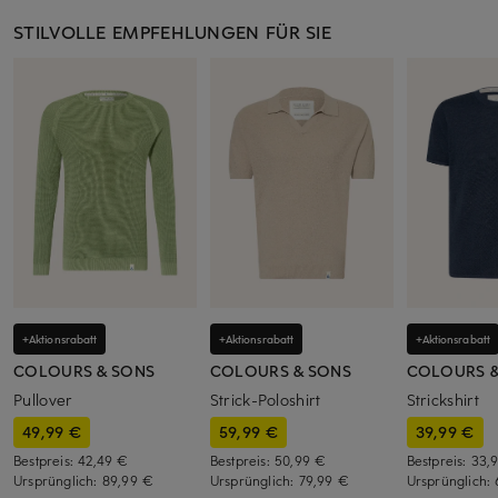
STILVOLLE EMPFEHLUNGEN FÜR SIE
+Aktionsrabatt
+Aktionsrabatt
+Aktionsrabatt
COLOURS & SONS
COLOURS & SONS
COLOURS &
Pullover
Strick-Poloshirt
Strickshirt
49,99 €
59,99 €
39,99 €
Bestpreis:
42,49 €
Bestpreis:
50,99 €
Bestpreis:
33,
Ursprünglich:
89,99 €
Ursprünglich:
79,99 €
Ursprünglich: