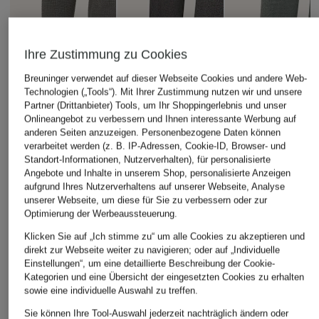
Ihre Zustimmung zu Cookies
Breuninger verwendet auf dieser Webseite Cookies und andere Web-
Technologien („Tools“). Mit Ihrer Zustimmung nutzen wir und unsere
Partner (Drittanbieter) Tools, um Ihr Shoppingerlebnis und unser
Onlineangebot zu verbessern und Ihnen interessante Werbung auf
anderen Seiten anzuzeigen. Personenbezogene Daten können
verarbeitet werden (z. B. IP-Adressen, Cookie-ID, Browser- und
Standort-Informationen, Nutzerverhalten), für personalisierte
GRAN SASSO
+Aktionsrabatt
+Aktionsrabatt
Angebote und Inhalte in unserem Shop, personalisierte Anzeigen
Rollkragenpullover
aufgrund Ihres Nutzerverhaltens auf unserer Webseite, Analyse
TIGER OF SWEDEN
DRYKORN
unserer Webseite, um diese für Sie zu verbessern oder zur
229,99 €
Pullover CONNOR
Rollkragenpullover
Optimierung der Werbeaussteuerung.
JOEY
Klicken Sie auf „Ich stimme zu“ um alle Cookies zu akzeptieren und
119,99 €
direkt zur Webseite weiter zu navigieren; oder auf „Individuelle
89,99 €
Bestpreis:
101,99 €
Einstellungen“, um eine detaillierte Beschreibung der Cookie-
Ursprünglich:
199,99 €
Bestpreis:
76,49 €
Kategorien und eine Übersicht der eingesetzten Cookies zu erhalten
Ursprünglich:
119,99 €
sowie eine individuelle Auswahl zu treffen.
Sie können Ihre Tool-Auswahl jederzeit nachträglich ändern oder