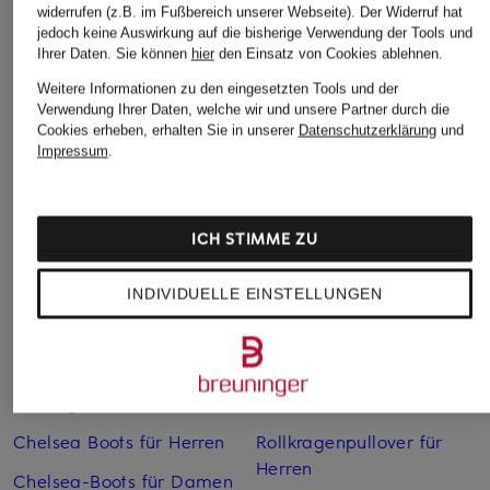
widerrufen (z.B. im Fußbereich unserer Webseite). Der Widerruf hat
jedoch keine Auswirkung auf die bisherige Verwendung der Tools und
Ihrer Daten.
Sie können
hier
den Einsatz von Cookies ablehnen.
Weitere Informationen zu den eingesetzten Tools und der
Verwendung Ihrer Daten, welche wir und unsere Partner durch die
Cookies erheben, erhalten Sie in unserer
Datenschutzerklärung
und
Weitere Kategorien
Impressum
.
Abendkleider
Kleider
ICH STIMME ZU
Anzüge für Herren
Lange Ballkleider
Bikinis Damen
Lederjacken für Damen
INDIVIDUELLE EINSTELLUNGEN
Boots für Damen
Mäntel für Damen
Braune Stiefel für Damen
Parkas für Herren
Cabanjacken für Damen
Pullover für Damen
Chelsea Boots für Herren
Rollkragenpullover für
Herren
Chelsea-Boots für Damen