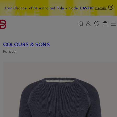
Last Chance: -15% extra auf Sale
20€-Willkommensgutschein mit Beyond sichern
- Code:
LAST15
Details
ZUM HAUPTINHALT ÜBERSPRINGEN
ZUM SUCHFELD ÜBERSPRINGE
COLOURS & SONS
Pullover