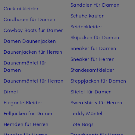
Sandalen für Damen
Cocktailkleider
Schuhe kaufen
Cordhosen für Damen
Seidenkleider
Cowboy Boots für Damen
Skijacken für Damen
Damen Daunenjacken
Sneaker für Damen
Daunenjacken für Herren
Sneaker für Herren
Daunenmäntel für
Damen
Standesamtkleider
Daunenmäntel für Herren
Steppjacken für Damen
Dirndl
Stiefel für Damen
Elegante Kleider
Sweatshirts für Herren
Felljacken für Damen
Teddy Mäntel
Hemden für Herren
Tote Bags
Hoodies für Herren
Trenchcoats für Herren