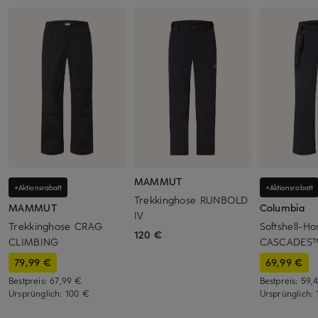
MAMMUT
+Aktionsrabatt
+Aktionsrabatt
Trekkinghose RUNBOLD
MAMMUT
Columbia
IV
Trekkinghose CRAG
Softshell-H
120 €
CLIMBING
CASCADES
79,99 €
69,99 €
Bestpreis:
67,99 €
Bestpreis:
59,
Ursprünglich:
100 €
Ursprünglich: