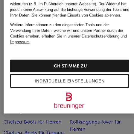
widerrufen (z.B. im Fußbereich unserer Webseite). Der Widerruf hat
jedoch keine Auswirkung auf die bisherige Verwendung der Tools und
Ihrer Daten.
Sie können
hier
den Einsatz von Cookies ablehnen.
Weitere Informationen zu den eingesetzten Tools und der
Verwendung Ihrer Daten, welche wir und unsere Partner durch die
Cookies erheben, erhalten Sie in unserer
Datenschutzerklärung
und
Weitere Kategorien
Impressum
.
Abendkleider
Kleider
ICH STIMME ZU
Anzüge für Herren
Lange Ballkleider
Bikinis Damen
Lederjacken für Damen
INDIVIDUELLE EINSTELLUNGEN
Boots für Damen
Mäntel für Damen
Braune Stiefel für Damen
Parkas für Herren
Cabanjacken für Damen
Pullover für Damen
Chelsea Boots für Herren
Rollkragenpullover für
Herren
Chelsea-Boots für Damen