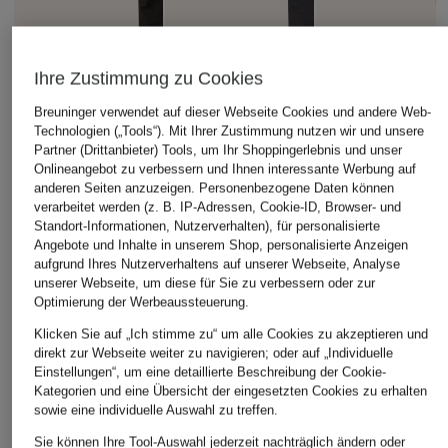
Ihre Zustimmung zu Cookies
Breuninger verwendet auf dieser Webseite Cookies und andere Web-
Technologien („Tools“). Mit Ihrer Zustimmung nutzen wir und unsere
Partner (Drittanbieter) Tools, um Ihr Shoppingerlebnis und unser
Onlineangebot zu verbessern und Ihnen interessante Werbung auf
anderen Seiten anzuzeigen. Personenbezogene Daten können
verarbeitet werden (z. B. IP-Adressen, Cookie-ID, Browser- und
+Aktionsrabatt
+Aktionsrabatt
+Aktionsrabatt
Standort-Informationen, Nutzerverhalten), für personalisierte
Angebote und Inhalte in unserem Shop, personalisierte Anzeigen
THE NORTH FACE
me°ru'
MOOSE KNUCKLE
aufgrund Ihres Nutzerverhaltens auf unserer Webseite, Analyse
Trekkinghose
Trekkinghose
Cargohose BRADY
unserer Webseite, um diese für Sie zu verbessern oder zur
Optimierung der Werbeaussteuerung.
EXPLORATION
PARAMONGA
Regular Fit
CARGO
Klicken Sie auf „Ich stimme zu“ um alle Cookies zu akzeptieren und
59,99 €
229,99 €
direkt zur Webseite weiter zu navigieren; oder auf „Individuelle
79,99 €
Bestpreis:
50,99 €
Bestpreis:
212,49 €
Einstellungen“, um eine detaillierte Beschreibung der Cookie-
Ursprünglich:
99,95 €
Ursprünglich:
350 €
Bestpreis:
67,99 €
Kategorien und eine Übersicht der eingesetzten Cookies zu erhalten
Ursprünglich:
114,99 €
sowie eine individuelle Auswahl zu treffen.
Sie können Ihre Tool-Auswahl jederzeit nachträglich ändern oder