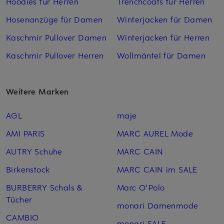
Hoodies für Herren
Trenchcoats für Herren
Hosenanzüge für Damen
Winterjacken für Damen
Kaschmir Pullover Damen
Winterjacken für Herren
Kaschmir Pullover Herren
Wollmäntel für Damen
Weitere Marken
AGL
maje
AMI PARIS
MARC AUREL Mode
AUTRY Schuhe
MARC CAIN
Birkenstock
MARC CAIN im SALE
BURBERRY Schals &
Marc O'Polo
Tücher
monari Damenmode
CAMBIO
monari SALE