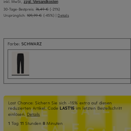
inkl. MwSt.,
zzgl. Versandkosten
30-Tage-Bestpreis:
76,49 €
(-21%)
Ursprünglich:
109,99 €
(-45%)
|
Details
Farbe:
SCHWARZ
Last Chance: Sichern Sie sich -15% extra auf diesen
reduzierten Artikel. Code
LAST15
im letzten Bestellschritt
einlösen.
Details
1
Tag
11
Stunden
8
Minuten