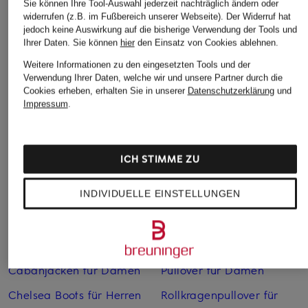
Sie können Ihre Tool-Auswahl jederzeit nachträglich ändern oder
widerrufen (z.B. im Fußbereich unserer Webseite). Der Widerruf hat
jedoch keine Auswirkung auf die bisherige Verwendung der Tools und
Ihrer Daten.
Sie können
hier
den Einsatz von Cookies ablehnen.
Weitere Informationen zu den eingesetzten Tools und der
Verwendung Ihrer Daten, welche wir und unsere Partner durch die
Cookies erheben, erhalten Sie in unserer
Datenschutzerklärung
und
Impressum
.
Weitere Kategorien
Abendkleider
Kleider
ICH STIMME ZU
Anzüge für Herren
Lange Ballkleider
Bikinis Damen
Lederjacken für Damen
INDIVIDUELLE EINSTELLUNGEN
Boots für Damen
Mäntel für Damen
Braune Stiefel für Damen
Parkas für Herren
Cabanjacken für Damen
Pullover für Damen
Chelsea Boots für Herren
Rollkragenpullover für