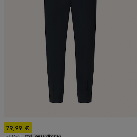
79,99 €
inkl. MwSt.,
zzgl. Versandkosten