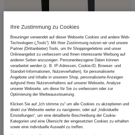
Ihre Zustimmung zu Cookies
Breuninger verwendet auf dieser Webseite Cookies und andere Web-
Technologien („Tools“). Mit Ihrer Zustimmung nutzen wir und unsere
Partner (Drittanbieter) Tools, um Ihr Shoppingerlebnis und unser
Onlineangebot zu verbessern und Ihnen interessante Werbung auf
anderen Seiten anzuzeigen. Personenbezogene Daten können
verarbeitet werden (z. B. IP-Adressen, Cookie-ID, Browser- und
SANDRO
RIANI
Standort-Informationen, Nutzerverhalten), für personalisierte
+Aktionsrabatt
Angebote und Inhalte in unserem Shop, personalisierte Anzeigen
3/4-Hose
Hose
lilienfels
aufgrund Ihres Nutzerverhaltens auf unserer Webseite, Analyse
235 €
229,99 €
unserer Webseite, um diese für Sie zu verbessern oder zur
7/8-Hose
Optimierung der Werbeaussteuerung.
99,99 €
Klicken Sie auf „Ich stimme zu“ um alle Cookies zu akzeptieren und
Bestpreis:
169,99 €
direkt zur Webseite weiter zu navigieren; oder auf „Individuelle
Einstellungen“, um eine detaillierte Beschreibung der Cookie-
Kategorien und eine Übersicht der eingesetzten Cookies zu erhalten
sowie eine individuelle Auswahl zu treffen.