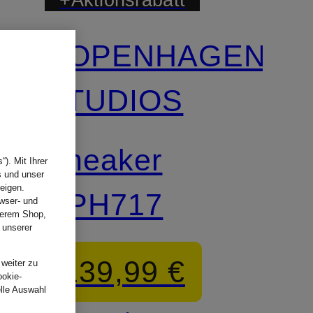
COPENHAGEN
STUDIOS
Sneaker
). Mit Ihrer
s und unser
eigen.
CPH717
wser- und
nserem Shop,
 unserer
.
139,99 €
 weiter zu
ookie-
elle Auswahl