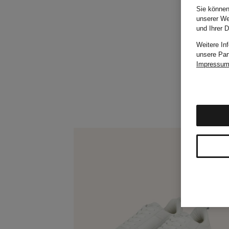
Sie können
unserer We
und Ihrer 
Weitere In
unsere Par
Impressu