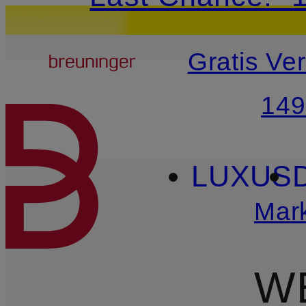
20€-Willkommensg
Breuninger
Gratis Ve
ZUM HAUPTINHALT ÜBE
149
LUXUS
Mar
W