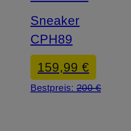
Sneaker
CPH89
159,99 €
Bestpreis:
200 €