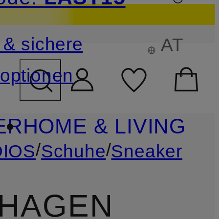
sichern
 & sichere
AT
FELD ÜBERSPRINGEN
optionen
ER
HOME & LIVING
/
/
IOS
Schuhe
Sneaker
AGEN S