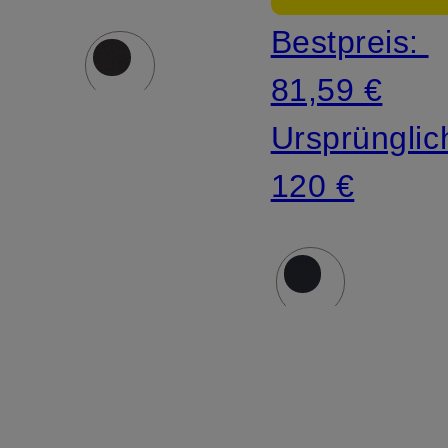
Bestpreis:
81,59 €
Ursprünglic
120 €