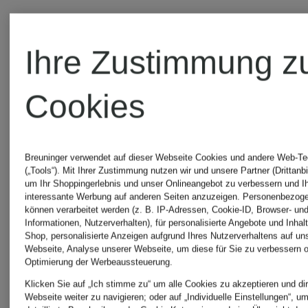
Cargohose
Cord-
Ihre Zustimmung z
Ergonomic
Overjacke
Cookies
Fit
275 €
295 €
Breuninger verwendet auf dieser Webseite Cookies und andere Web-Te
(„Tools“). Mit Ihrer Zustimmung nutzen wir und unsere Partner (Drittanbi
um Ihr Shoppingerlebnis und unser Onlineangebot zu verbessern und I
interessante Werbung auf anderen Seiten anzuzeigen. Personenbezog
können verarbeitet werden (z. B. IP-Adressen, Cookie-ID, Browser- und
Informationen, Nutzerverhalten), für personalisierte Angebote und Inhal
Shop, personalisierte Anzeigen aufgrund Ihres Nutzerverhaltens auf un
Webseite, Analyse unserer Webseite, um diese für Sie zu verbessern o
Optimierung der Werbeaussteuerung.
Klicken Sie auf „Ich stimme zu“ um alle Cookies zu akzeptieren und dir
Webseite weiter zu navigieren; oder auf „Individuelle Einstellungen“, u