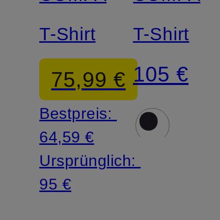
T-Shirt
T-Shirt
105 €
75,99 €
Bestpreis:
64,59 €
Ursprünglich:
95 €