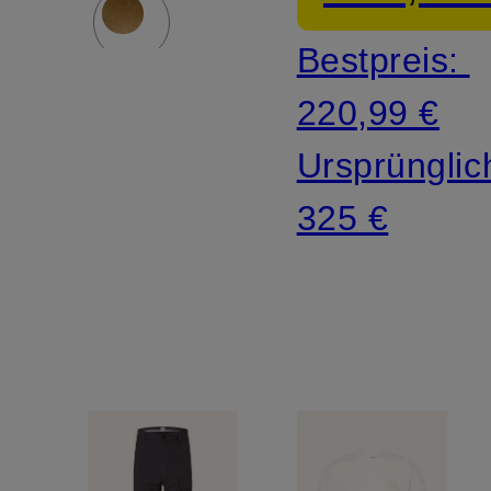
Bestpreis:
220,99 €
Ursprünglic
325 €