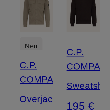
Neu
C.P.
C.P.
COMPAN
COMPANY
Sweatshir
Overjacket
195 €