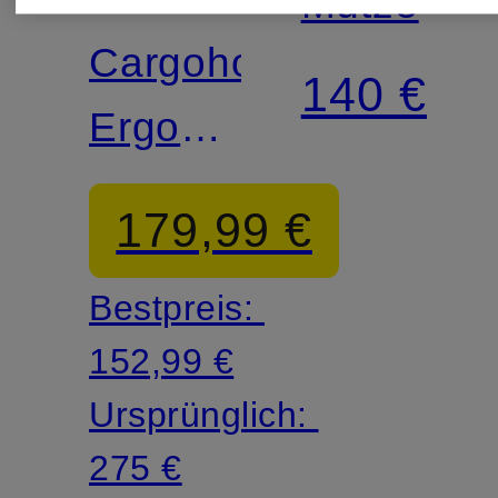
Mütze
Cargohose
140 €
Ergonomic
Fit
179,99 €
Bestpreis:
152,99 €
Ursprünglich:
275 €