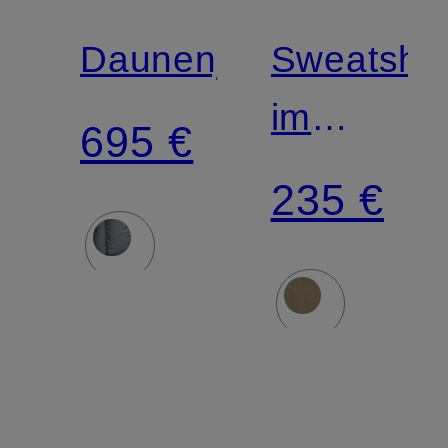
Daunenjacke
Sweatshir
im
695 €
Materialm
235 €