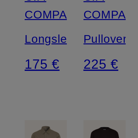
COMPANY
COMPAN
Longsleeve
Pullover
175 €
225 €