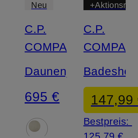
Neu
+Aktionsraba
C.P.
C.P.
COMPANY
COMPAN
Daunenjacke
Badeshor
695 €
147,99
Bestpreis:
125,79 €