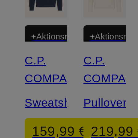
+Aktionsrabatt
+Aktionsraba
C.P.
C.P.
COMPANY
COMPAN
Sweatshirt
Pullover
159,99 €
219,99