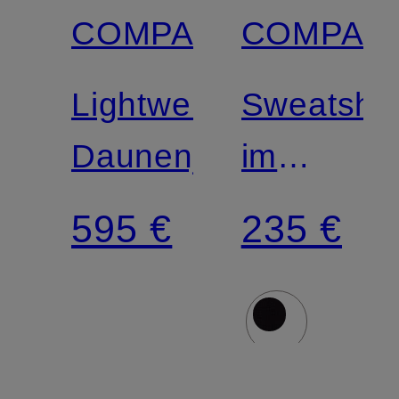
COMPANY
COMPAN
Lightweight-
Sweatshir
Daunenjacke
im
Materialm
595 €
235 €