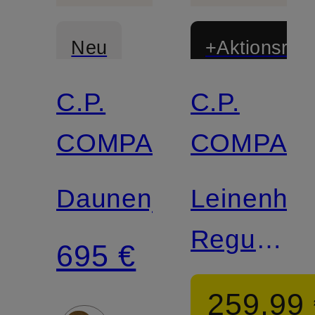
Neu
+Aktionsraba
C.P.
C.P.
COMPANY
COMPAN
Daunenjacke
Leinenhe
Regular
695 €
Fit
259,99