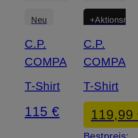
Neu
+Aktionsraba
C.P.
C.P.
COMPANY
COMPAN
T-Shirt
T-Shirt
115 €
119,99
Bestpreis: