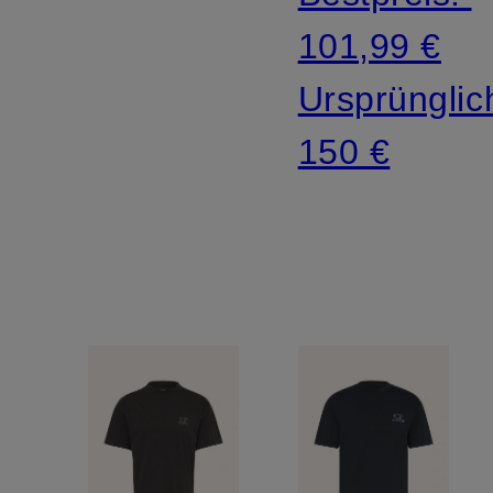
101,99 €
Ursprünglic
150 €