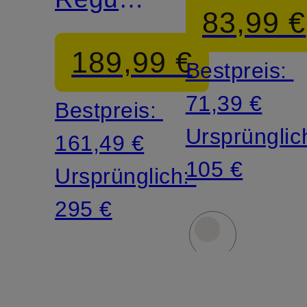
83,99 €
Fit
189,99 €
Bestpreis:
71,39 €
Bestpreis:
Ursprünglic
161,49 €
105 €
Ursprünglich:
295 €