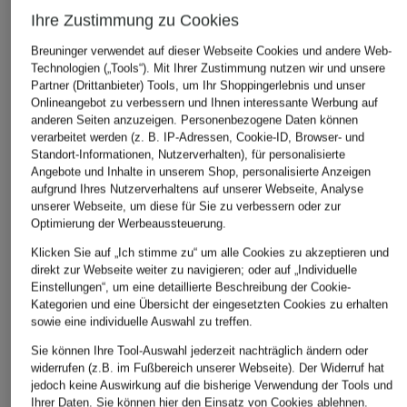
99,99 €
59,99 €
Ihre Zustimmung zu Cookies
Bestpreis:
169,99 €
Bestpreis:
50,
Ursprünglich:
Breuninger verwendet auf dieser Webseite Cookies und andere Web-
Technologien („Tools“). Mit Ihrer Zustimmung nutzen wir und unsere
Partner (Drittanbieter) Tools, um Ihr Shoppingerlebnis und unser
Onlineangebot zu verbessern und Ihnen interessante Werbung auf
ÄHNLICHE ARTIKEL ENTDECKEN
anderen Seiten anzuzeigen. Personenbezogene Daten können
verarbeitet werden (z. B. IP-Adressen, Cookie-ID, Browser- und
Standort-Informationen, Nutzerverhalten), für personalisierte
Angebote und Inhalte in unserem Shop, personalisierte Anzeigen
aufgrund Ihres Nutzerverhaltens auf unserer Webseite, Analyse
unserer Webseite, um diese für Sie zu verbessern oder zur
Optimierung der Werbeaussteuerung.
Klicken Sie auf „Ich stimme zu“ um alle Cookies zu akzeptieren und
direkt zur Webseite weiter zu navigieren; oder auf „Individuelle
Einstellungen“, um eine detaillierte Beschreibung der Cookie-
Kategorien und eine Übersicht der eingesetzten Cookies zu erhalten
sowie eine individuelle Auswahl zu treffen.
Sie können Ihre Tool-Auswahl jederzeit nachträglich ändern oder
widerrufen (z.B. im Fußbereich unserer Webseite). Der Widerruf hat
jedoch keine Auswirkung auf die bisherige Verwendung der Tools und
Ihrer Daten.
Sie können
hier
den Einsatz von Cookies ablehnen.