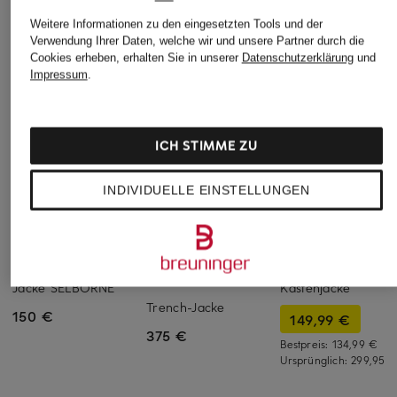
Weitere Informationen zu den eingesetzten Tools und der
Verwendung Ihrer Daten, welche wir und unsere Partner durch die
Cookies erheben, erhalten Sie in unserer
Datenschutzerklärung
und
Impressum
.
ICH STIMME ZU
INDIVIDUELLE EINSTELLUNGEN
HOBBS
POLO RALPH
Marc O'Polo
LAUREN
Jacke SELBORNE
Kastenjacke
Trench-Jacke
150 €
149,99 €
375 €
Bestpreis:
134,99 €
Ursprünglich:
299,95 