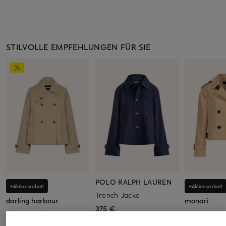
STILVOLLE EMPFEHLUNGEN FÜR SIE
POLO RALPH LAUREN
+Aktionsrabatt
+Aktionsrabatt
Trench-Jacke
darling harbour
monari
375 €
Trench-Jacke
Trench-Jack