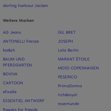
darling harbour Jacken
Weitere Marken
AG Jeans
GIL BRET
ANTONELLI firenze
JOSEPH
ba&sh
Lala Berlin
BAUM UND
MARANT ÉTOILE
PFERDGARTEN
MOSS COPENHAGEN
BOVIVA
PESERICO
CARTOON
PrimaDonna
efixelle
rich&royal
ESSENTIEL ANTWERP
rosemunde
flowers for friends