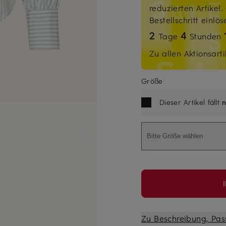
reduzierten Artikel
Bestellschritt einlö
2
4
Tage
Stunden
Zu allen Aktionsarti
Größe
Dieser Artikel fällt
n
Bitte Größe wählen
Zu Beschreibung, Pas