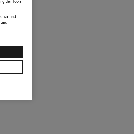
ung der Tools
e wir und
und