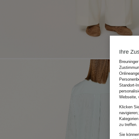
Ihre Zu
Breuninger
Zustimmung
Onlineange
Personenbe
Standort-I
personalis
Webseite, 
Klicken Si
navigieren;
Kategorien
zu treffen.
Sie können