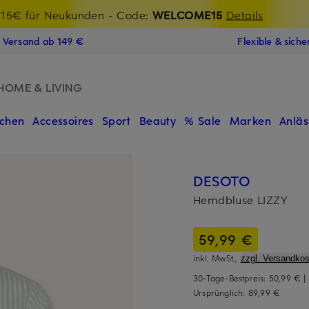
t Chance: -15% extra auf Sale
€-Willkommensgutschein mit Beyond sichern
15€ für Neukunden
- Code:
WELCOME15
LAST15
Details
N
s Versand ab 149 €
Flexible & sich
HOME & LIVING
chen
Accessoires
Sport
Beauty
% Sale
Marken
Anläs
DESOTO
Hemdbluse LIZZY
59,99 €
inkl. MwSt.,
zzgl. Versandkos
30-Tage-Bestpreis:
50,99 €
|
Ursprünglich:
89,99 €