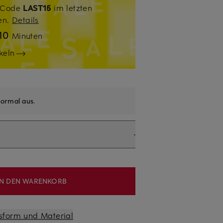
. Code
LAST15
im letzten
sen.
Details
10
Minuten
keln
ormal aus
.
IN DEN WARENKORB
sform und Material