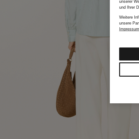
unserer We
und Ihrer 
Weitere In
unsere Par
Impressu