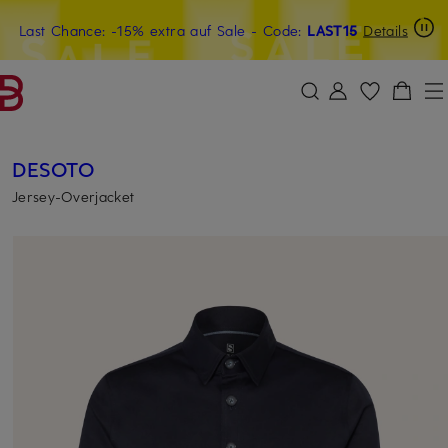
Last Chance: -15% extra auf Sale
20€-Willkommensgutschein mit Beyond sichern
- Code:
LAST15
Details
ZUM HAUPTINHALT ÜBERSPRINGEN
ZUM SUCHFELD ÜBERSPRINGE
DESOTO
Jersey-Overjacket