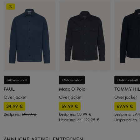
+Aktionsrabatt
+Aktionsrabatt
+Aktionsrabatt
PAUL
Marc O'Polo
TOMMY HIL
Overjacket
Overjacket
Overjacket
34,99 €
59,99 €
69,99 €
Bestpreis:
69,99 €
Bestpreis:
50,99 €
Bestpreis:
59,
Ursprünglich:
129,95 €
Ursprünglich:
ÄHNLICHE ARTIKEL ENTDECKEN