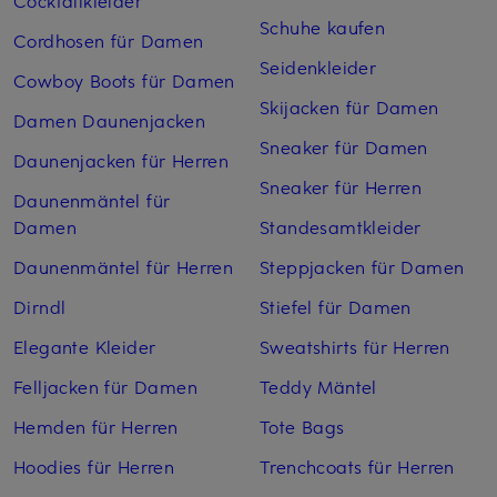
Cocktailkleider
Schuhe kaufen
Cordhosen für Damen
Seidenkleider
Cowboy Boots für Damen
Skijacken für Damen
Damen Daunenjacken
Sneaker für Damen
Daunenjacken für Herren
Sneaker für Herren
Daunenmäntel für
Damen
Standesamtkleider
Daunenmäntel für Herren
Steppjacken für Damen
Dirndl
Stiefel für Damen
Elegante Kleider
Sweatshirts für Herren
Felljacken für Damen
Teddy Mäntel
Hemden für Herren
Tote Bags
Hoodies für Herren
Trenchcoats für Herren