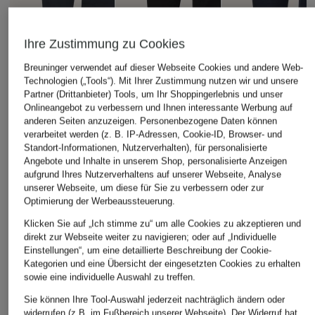
Ihre Zustimmung zu Cookies
Breuninger verwendet auf dieser Webseite Cookies und andere Web-
Technologien („Tools“). Mit Ihrer Zustimmung nutzen wir und unsere
Partner (Drittanbieter) Tools, um Ihr Shoppingerlebnis und unser
Onlineangebot zu verbessern und Ihnen interessante Werbung auf
HARRIS WHARF
+Aktionsrabatt
+Aktionsrabatt
anderen Seiten anzuzeigen. Personenbezogene Daten können
LONDON
verarbeitet werden (z. B. IP-Adressen, Cookie-ID, Browser- und
Marc O'Polo
HARRIS WHARF
Overjacket
Standort-Informationen, Nutzerverhalten), für personalisierte
LONDON
Overjacket
Angebote und Inhalte in unserem Shop, personalisierte Anzeigen
570 €
aufgrund Ihres Nutzerverhaltens auf unserer Webseite, Analyse
Jersey-Overjacket
59,99 €
unserer Webseite, um diese für Sie zu verbessern oder zur
259,99 €
Optimierung der Werbeaussteuerung.
Bestpreis:
50,99 €
Ursprünglich:
129,95 €
Bestpreis:
254,99 €
Klicken Sie auf „Ich stimme zu“ um alle Cookies zu akzeptieren und
Ursprünglich:
450 €
direkt zur Webseite weiter zu navigieren; oder auf „Individuelle
Einstellungen“, um eine detaillierte Beschreibung der Cookie-
Kategorien und eine Übersicht der eingesetzten Cookies zu erhalten
sowie eine individuelle Auswahl zu treffen.
Sie können Ihre Tool-Auswahl jederzeit nachträglich ändern oder
widerrufen (z.B. im Fußbereich unserer Webseite). Der Widerruf hat