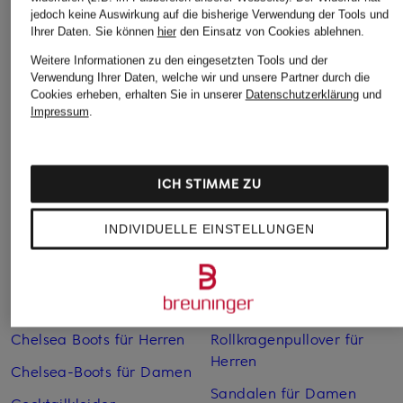
jedoch keine Auswirkung auf die bisherige Verwendung der Tools und
Ihrer Daten.
Sie können
hier
den Einsatz von Cookies ablehnen.
Weitere Informationen zu den eingesetzten Tools und der
Verwendung Ihrer Daten, welche wir und unsere Partner durch die
Cookies erheben, erhalten Sie in unserer
Datenschutzerklärung
und
Weitere Kategorien
Impressum
.
Abendkleider
Kleider
Anzüge für Herren
Lange Ballkleider
ICH STIMME ZU
Bikinis Damen
Lederjacken für Damen
INDIVIDUELLE EINSTELLUNGEN
Boots für Damen
Mäntel für Damen
Braune Stiefel für Damen
Parkas für Herren
Cabanjacken für Damen
Pullover für Damen
Chelsea Boots für Herren
Rollkragenpullover für
Herren
Chelsea-Boots für Damen
Sandalen für Damen