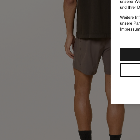
unserer We
und Ihrer 
Weitere In
unsere Par
Impressu