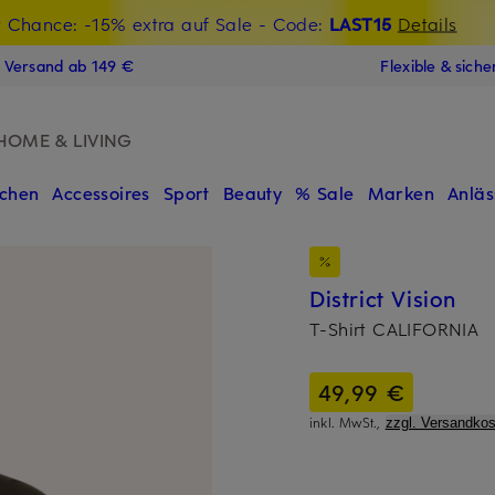
t Chance: -15% extra auf Sale
€-Willkommensgutschein mit Beyond sichern
- Code:
LAST15
Details
N
s Versand ab 149 €
Flexible & sich
HOME & LIVING
chen
Accessoires
Sport
Beauty
% Sale
Marken
Anläs
District Vision
T-Shirt CALIFORNIA
49,99 €
inkl. MwSt.,
zzgl. Versandkos