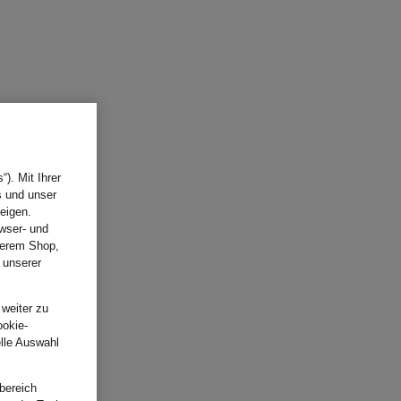
). Mit Ihrer
s und unser
eigen.
wser- und
nserem Shop,
 unserer
.
 weiter zu
ookie-
elle Auswahl
bereich