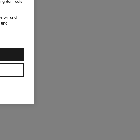
ung der Tools
e wir und
und