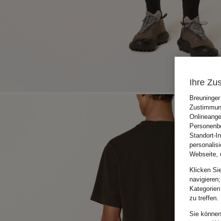
Ihre Zu
Breuninger
Zustimmung
Onlineange
Personenbe
Standort-I
personalis
Webseite, 
Klicken Si
navigieren;
Kategorien
zu treffen.
Sie können