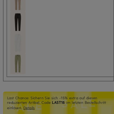
Last Chance: Sichern Sie sich -15% extra auf diesen
reduzierten Artikel. Code
LAST15
im letzten Bestellschritt
einlösen.
Details