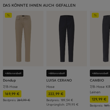
DAS KÖNNTE IHNEN AUCH GEFALLEN
+Aktionsrabatt
+Aktionsrabatt
+Aktionsrabatt
Dondup
LUISA CERANO
CAMBIO
7/8-Hose
Hose
7/8-Hose KR
Leinen
169,99 €
222,99 €
129,99 €
Bestpreis:
269,99 €
Bestpreis:
189,54 €
Ursprünglich:
279,95 €
Bestpreis:
169