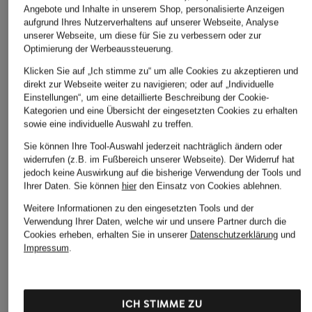
Angebote und Inhalte in unserem Shop, personalisierte Anzeigen
aufgrund Ihres Nutzerverhaltens auf unserer Webseite, Analyse
unserer Webseite, um diese für Sie zu verbessern oder zur
Optimierung der Werbeaussteuerung.
Klicken Sie auf „Ich stimme zu“ um alle Cookies zu akzeptieren und
direkt zur Webseite weiter zu navigieren; oder auf „Individuelle
Einstellungen“, um eine detaillierte Beschreibung der Cookie-
Kategorien und eine Übersicht der eingesetzten Cookies zu erhalten
sowie eine individuelle Auswahl zu treffen.
Sie können Ihre Tool-Auswahl jederzeit nachträglich ändern oder
widerrufen (z.B. im Fußbereich unserer Webseite). Der Widerruf hat
+Aktionsrabatt
+Aktionsrabatt
+Aktionsrabatt
jedoch keine Auswirkung auf die bisherige Verwendung der Tools und
BRAX
LUISA CERANO
CAMBIO
Ihrer Daten.
Sie können
hier
den Einsatz von Cookies ablehnen.
Chino MARA
Hose
Chino KARINA
Weitere Informationen zu den eingesetzten Tools und der
Verwendung Ihrer Daten, welche wir und unsere Partner durch die
59,99 €
222,99 €
129,99 €
Cookies erheben, erhalten Sie in unserer
Datenschutzerklärung
und
Impressum
.
Bestpreis:
50,99 €
Bestpreis:
189,54 €
Bestpreis:
110,49 €
Ursprünglich:
89,95 €
Ursprünglich:
279,95 €
Ursprünglich:
159,90 €
ICH STIMME ZU