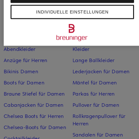
INDIVIDUELLE EINSTELLUNGEN
Weitere Kategorien
Abendkleider
Kleider
Anzüge für Herren
Lange Ballkleider
Bikinis Damen
Lederjacken für Damen
Boots für Damen
Mäntel für Damen
Braune Stiefel für Damen
Parkas für Herren
Cabanjacken für Damen
Pullover für Damen
Chelsea Boots für Herren
Rollkragenpullover für
Herren
Chelsea-Boots für Damen
Sandalen für Damen
Cocktailkleider