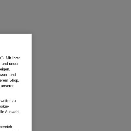
). Mit Ihrer
s und unser
eigen.
wser- und
nserem Shop,
 unserer
.
 weiter zu
ookie-
elle Auswahl
bereich