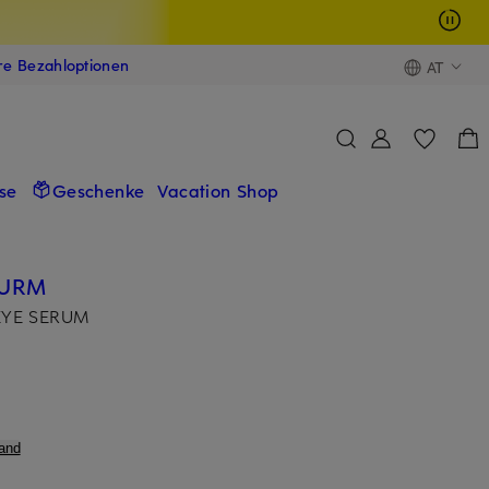
ere Bezahloptionen
AT
se
Geschenke
Vacation Shop
TURM
EYE SERUM
and