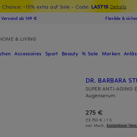
t Chance: -15% extra auf Sale
€-Willkommensgutschein mit Beyond sichern
- Code:
LAST15
Details
N
s Versand ab 149 €
Flexible & sich
HOME & LIVING
chen
Accessoires
Sport
Beauty
% Sale
Marken
Anläs
DR. BARBARA S
SUPER ANTI-AGING 
Augenserum
275 €
(13.750 € / 1 l)
inkl. MwSt.,
kostenloser Vers