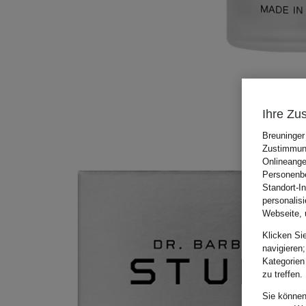
Ihre Zu
Breuninger
Zustimmung
Onlineange
Personenbe
Standort-I
personalis
Webseite, 
Klicken Si
navigieren;
Kategorien
zu treffen.
Sie können