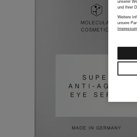
unserer We
und Ihrer 
Weitere In
unsere Par
Impressu