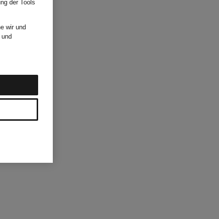
ung der Tools
e wir und
und