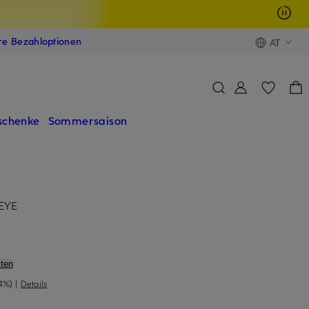
ere Bezahloptionen
AT
schenke
Sommersaison
EYE
ten
4%)
|
Details