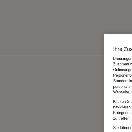
Ihre Zu
Breuninger
Zustimmung
Onlineange
Personenbe
Standort-I
personalis
Webseite, 
Klicken Si
navigieren;
Kategorien
zu treffen.
Sie können