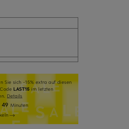
n Sie sich -15% extra auf diesen
. Code
LAST15
im letzten
sen.
Details
49
n
Minuten
keln