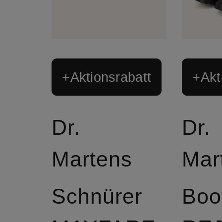
+Aktionsrabatt
+Akt
Dr.
Dr.
Martens
Mar
Schnürer
Boo