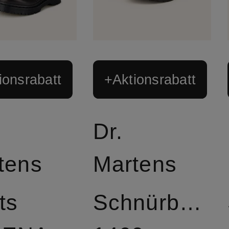
ionsrabatt
+Aktionsrabatt
Dr.
tens
Martens
ts
Schnürboots