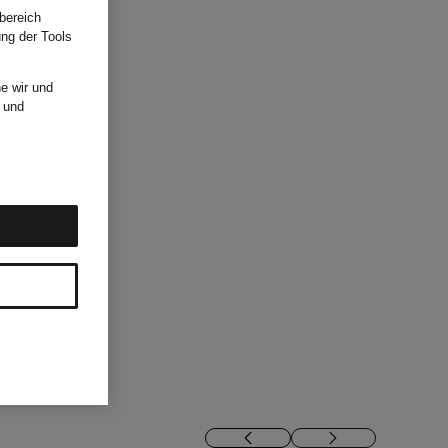
bereich
ung der Tools
e wir und
und