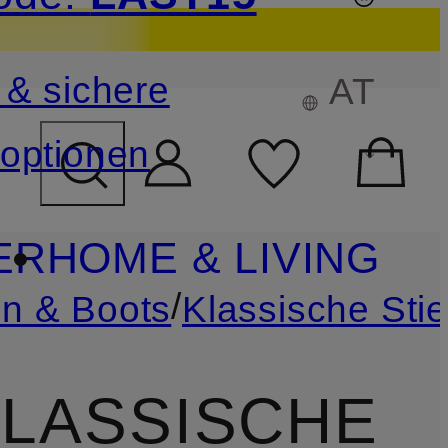
sichern
 & sichere
AT
FELD ÜBERSPRINGEN
optionen
ER
HOME & LIVING
/
en & Boots
Klassische Stie
KLASSISCHE