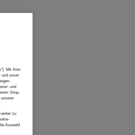
). Mit Ihrer
s und unser
eigen.
wser- und
nserem Shop,
 unserer
.
 weiter zu
ookie-
elle Auswahl