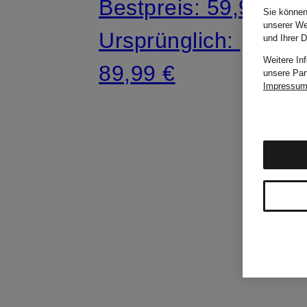
Bestpreis:
59,99 €
Sie können
unserer We
Ursprünglich:
und Ihrer 
Weitere In
89,99 €
unsere Par
Impressu