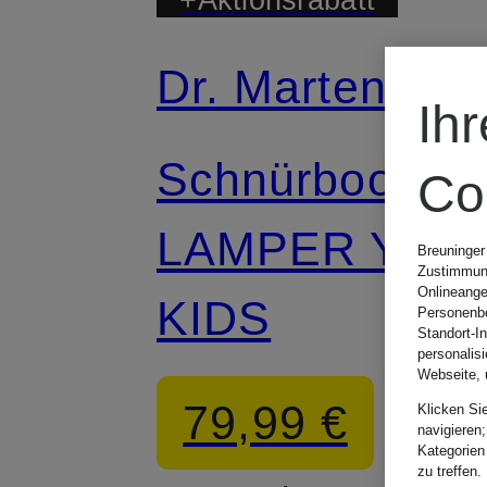
Dr. Martens
Ih
Schnürboots
Co
LAMPER Y
Breuninger
Zustimmung
Onlineange
KIDS
Personenbe
Standort-I
personalis
Webseite, 
79,99 €
Klicken Si
navigieren;
Kategorien
zu treffen.