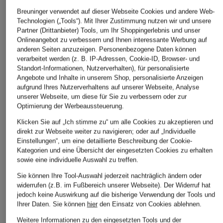
Breuninger verwendet auf dieser Webseite Cookies und andere Web-
Technologien („Tools“). Mit Ihrer Zustimmung nutzen wir und unsere
Partner (Drittanbieter) Tools, um Ihr Shoppingerlebnis und unser
Marc O'Polo
+Aktionsrabatt
+Aktionsrabatt
Onlineangebot zu verbessern und Ihnen interessante Werbung auf
Sweatshirt
anderen Seiten anzuzeigen. Personenbezogene Daten können
DRYKORN
A.P.C.
verarbeitet werden (z. B. IP-Adressen, Cookie-ID, Browser- und
129,95 €
Sweatshirt KARIO
Sweatshirt
Standort-Informationen, Nutzerverhalten), für personalisierte
Angebote und Inhalte in unserem Shop, personalisierte Anzeigen
104,99 €
87,99 €
aufgrund Ihres Nutzerverhaltens auf unserer Webseite, Analyse
unserer Webseite, um diese für Sie zu verbessern oder zur
Bestpreis:
89,24 €
Bestpreis:
219,99 €
Optimierung der Werbeaussteuerung.
Ursprünglich:
139,95 €
Klicken Sie auf „Ich stimme zu“ um alle Cookies zu akzeptieren und
direkt zur Webseite weiter zu navigieren; oder auf „Individuelle
Einstellungen“, um eine detaillierte Beschreibung der Cookie-
Kategorien und eine Übersicht der eingesetzten Cookies zu erhalten
sowie eine individuelle Auswahl zu treffen.
Sie können Ihre Tool-Auswahl jederzeit nachträglich ändern oder
widerrufen (z.B. im Fußbereich unserer Webseite). Der Widerruf hat
jedoch keine Auswirkung auf die bisherige Verwendung der Tools und
Ihrer Daten.
Sie können
hier
den Einsatz von Cookies ablehnen.
Weitere Kategorien
Weitere Informationen zu den eingesetzten Tools und der