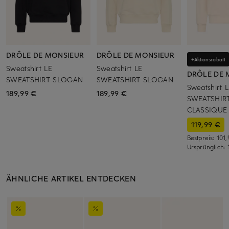
DRÔLE DE MONSIEUR
DRÔLE DE MONSIEUR
+Aktionsrabatt
Sweatshirt LE
Sweatshirt LE
DRÔLE DE 
SWEATSHIRT SLOGAN
SWEATSHIRT SLOGAN
Sweatshirt 
189,99 €
189,99 €
SWEATSHIR
CLASSIQUE
119,99 €
Bestpreis:
101
Ursprünglich:
ÄHNLICHE ARTIKEL ENTDECKEN