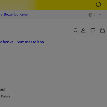
ere Bezahloptionen
AT
schenke
Sommersaison
and
|
Details