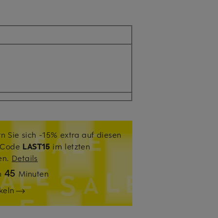
n Sie sich -15% extra auf diesen
. Code
LAST15
im letzten
sen.
Details
45
n
Minuten
keln