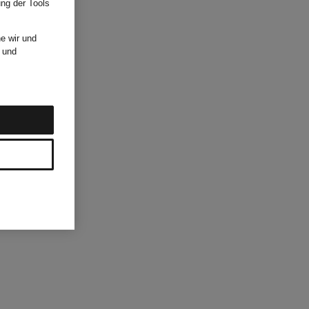
ung der Tools
e wir und
und