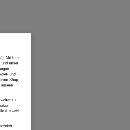
). Mit Ihrer
s und unser
eigen.
wser- und
nserem Shop,
 unserer
.
 weiter zu
ookie-
elle Auswahl
bereich