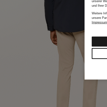
unserer We
und Ihrer 
Weitere In
unsere Par
Impressu