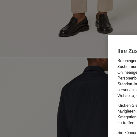
Ihre Zu
Breuninger
Zustimmung
Onlineange
Personenbe
Standort-I
personalis
Webseite, 
Klicken Si
navigieren;
Kategorien
zu treffen.
Sie können