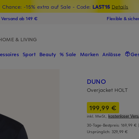
t Chance: -15% extra auf Sale
€-Willkommensgutschein mit Beyond sichern
- Code:
LAST15
Details
N
s Versand ab 149 €
Flexible & sich
HOME & LIVING
essoires
Sport
Beauty
% Sale
Marken
Anlässe
Ge
DUNO
Overjacket HOLT
199,99 €
inkl. MwSt.,
kostenloser Vers
30-Tage-Bestpreis:
169,99 €
Ursprünglich:
329,99 €