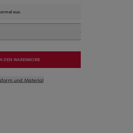
ormal aus
.
IN DEN WARENKORB
sform und Material