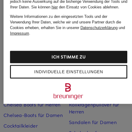
jedoch keine Auswirkung auf die bisherige Verwendung der Tools und
Ihrer Daten.
Sie können
hier
den Einsatz von Cookies ablehnen.
Weitere Informationen zu den eingesetzten Tools und der
Verwendung Ihrer Daten, welche wir und unsere Partner durch die
Weitere Kategorien
Cookies erheben, erhalten Sie in unserer
Datenschutzerklärung
und
Impressum
.
Abendkleider
Kleider
Anzüge für Herren
Lange Ballkleider
ICH STIMME ZU
Bikinis Damen
Lederjacken für Damen
INDIVIDUELLE EINSTELLUNGEN
Boots für Damen
Mäntel für Damen
Braune Stiefel für Damen
Parkas für Herren
Cabanjacken für Damen
Pullover für Damen
Chelsea Boots für Herren
Rollkragenpullover für
Herren
Chelsea-Boots für Damen
Sandalen für Damen
Cocktailkleider