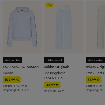
+Aktionsrabatt
+Aktionsrabatt
+Aktionsrabatt
EA7 EMPORIO ARMANI
adidas Originals
adidas Origi
Hoodie
Trainingshose
Track Pants
ESSENTIALS
109,99 €
51,99 €
44,99 €
Bestpreis:
93,49 €
Bestpreis:
44,
Ursprünglich:
135 €
Ursprünglich:
Bestpreis:
75 €