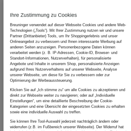
Ihre Zustimmung zu Cookies
Breuninger verwendet auf dieser Webseite Cookies und andere Web-
Technologien („Tools“). Mit Ihrer Zustimmung nutzen wir und unsere
Partner (Drittanbieter) Tools, um Ihr Shoppingerlebnis und unser
Onlineangebot zu verbessern und Ihnen interessante Werbung auf
anderen Seiten anzuzeigen. Personenbezogene Daten können
verarbeitet werden (z. B. IP-Adressen, Cookie-ID, Browser- und
RAFFAELLO ROSSI
Marc O'Polo
+Aktionsrabatt
Standort-Informationen, Nutzerverhalten), für personalisierte
Marlenehose MAYLA
Hose in Jeansoptik
Angebote und Inhalte in unserem Shop, personalisierte Anzeigen
DRYKORN
aufgrund Ihres Nutzerverhaltens auf unserer Webseite, Analyse
169,99 €
129,95 €
Marlenehose
unserer Webseite, um diese für Sie zu verbessern oder zur
CEILING
Optimierung der Werbeaussteuerung.
104,99 €
Klicken Sie auf „Ich stimme zu“ um alle Cookies zu akzeptieren und
direkt zur Webseite weiter zu navigieren; oder auf „Individuelle
Bestpreis:
89,24 €
Einstellungen“, um eine detaillierte Beschreibung der Cookie-
Ursprünglich:
169,95 €
Kategorien und eine Übersicht der eingesetzten Cookies zu erhalten
sowie eine individuelle Auswahl zu treffen.
Sie können Ihre Tool-Auswahl jederzeit nachträglich ändern oder
widerrufen (z.B. im Fußbereich unserer Webseite). Der Widerruf hat