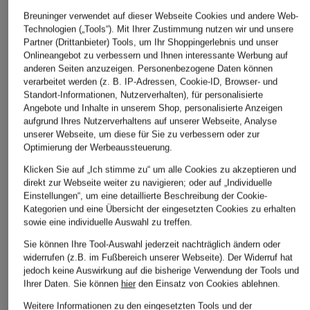
Breuninger verwendet auf dieser Webseite Cookies und andere Web-
BOSS
someday
Technologien („Tools“). Mit Ihrer Zustimmung nutzen wir und unsere
+Aktionsrabatt
Partner (Drittanbieter) Tools, um Ihr Shoppingerlebnis und unser
T-Shirt
Sweatshirt UTALIA
ELIAS RUMELIS
Onlineangebot zu verbessern und Ihnen interessante Werbung auf
DETAIL
anderen Seiten anzuzeigen. Personenbezogene Daten können
89,95 €
Sweatshirt REMI mit
verarbeitet werden (z. B. IP-Adressen, Cookie-ID, Browser- und
39,99 €
3/4-Arm
Standort-Informationen, Nutzerverhalten), für personalisierte
Angebote und Inhalte in unserem Shop, personalisierte Anzeigen
Bestpreis:
79,99 €
79,99 €
aufgrund Ihres Nutzerverhaltens auf unserer Webseite, Analyse
unserer Webseite, um diese für Sie zu verbessern oder zur
Bestpreis:
67,99 €
Optimierung der Werbeaussteuerung.
Ursprünglich:
129,99 €
Klicken Sie auf „Ich stimme zu“ um alle Cookies zu akzeptieren und
direkt zur Webseite weiter zu navigieren; oder auf „Individuelle
Einstellungen“, um eine detaillierte Beschreibung der Cookie-
Kategorien und eine Übersicht der eingesetzten Cookies zu erhalten
sowie eine individuelle Auswahl zu treffen.
Sie können Ihre Tool-Auswahl jederzeit nachträglich ändern oder
widerrufen (z.B. im Fußbereich unserer Webseite). Der Widerruf hat
jedoch keine Auswirkung auf die bisherige Verwendung der Tools und
Ihrer Daten.
Sie können
hier
den Einsatz von Cookies ablehnen.
Weitere Kategorien
Weitere Informationen zu den eingesetzten Tools und der