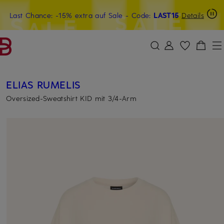
Last Chance: -15% extra auf Sale
20€-Willkommensgutschein mit Beyond sichern
- Code:
LAST15
Details
ZUM HAUPTINHALT ÜBERSPRINGEN
ZUM SUCHFELD ÜBERSPRINGE
ELIAS RUMELIS
Oversized-Sweatshirt KID mit 3/4-Arm