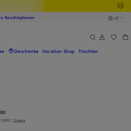
ere Bezahloptionen
AT
se
Geschenke
Vacation Shop
Trachten
ten
(-50%)
|
Details