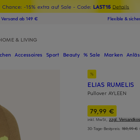
t Chance: -15% extra auf Sale
€-Willkommensgutschein mit Beyond sichern
- Code:
LAST15
Details
N
s Versand ab 149 €
Flexible & sich
HOME & LIVING
chen
Accessoires
Sport
Beauty
% Sale
Marken
Anläs
ELIAS RUMELIS
Pullover AYLEEN
79,99 €
inkl. MwSt.,
zzgl. Versandkos
30-Tage-Bestpreis:
159,99 €