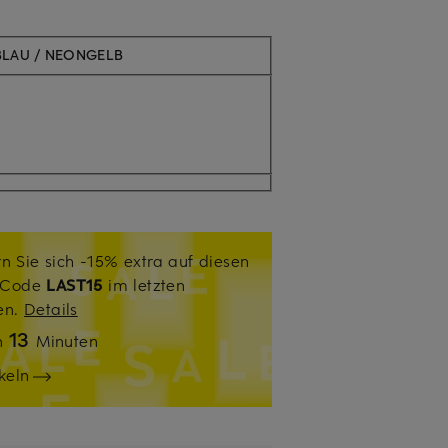
BLAU / NEONGELB
n Sie sich -15% extra auf diesen
. Code
LAST15
im letzten
sen.
Details
13
n
Minuten
keln