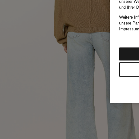
unserer We
und Ihrer 
Weitere In
unsere Par
Impressu