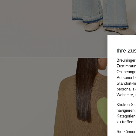
Ihre Zu
Breuninger
Zustimmung
Onlineange
Personenbe
Standort-I
personalis
Webseite, 
Klicken Si
navigieren;
Kategorien
zu treffen.
Sie können