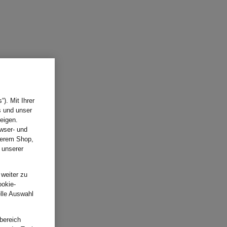
). Mit Ihrer
s und unser
eigen.
wser- und
nserem Shop,
 unserer
.
 weiter zu
ookie-
elle Auswahl
bereich