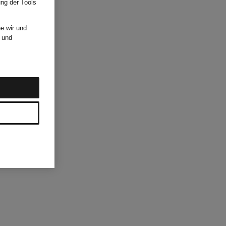
ung der Tools
e wir und
und