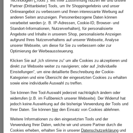
DRÔLE DE
ALLSAINTS
Technologien („Tools“). Mit Ihrer Zustimmung nutzen wir und unsere
+Aktionsrabatt
Partner (Drittanbieter) Tools, um Ihr Shoppingerlebnis und unser
MONSIEUR
T-Shirt REDACT
Onlineangebot zu verbessern und Ihnen interessante Werbung auf
TOMMY HILFIGER
T-Shirt
anderen Seiten anzuzeigen. Personenbezogene Daten können
72 €
T-Shirt
verarbeitet werden (z. B. IP-Adressen, Cookie-ID, Browser- und
114,99 €
Standort-Informationen, Nutzerverhalten), für personalisierte
27,99 €
Angebote und Inhalte in unserem Shop, personalisierte Anzeigen
aufgrund Ihres Nutzerverhaltens auf unserer Webseite, Analyse
Bestpreis:
39,90 €
unserer Webseite, um diese für Sie zu verbessern oder zur
Optimierung der Werbeaussteuerung.
Klicken Sie auf „Ich stimme zu“ um alle Cookies zu akzeptieren und
direkt zur Webseite weiter zu navigieren; oder auf „Individuelle
Einstellungen“, um eine detaillierte Beschreibung der Cookie-
Kategorien und eine Übersicht der eingesetzten Cookies zu erhalten
sowie eine individuelle Auswahl zu treffen.
Sie können Ihre Tool-Auswahl jederzeit nachträglich ändern oder
widerrufen (z.B. im Fußbereich unserer Webseite). Der Widerruf hat
Weitere Kategorien
jedoch keine Auswirkung auf die bisherige Verwendung der Tools und
Ihrer Daten.
Sie können
hier
den Einsatz von Cookies ablehnen.
Abendkleider
Kleider
Weitere Informationen zu den eingesetzten Tools und der
Verwendung Ihrer Daten, welche wir und unsere Partner durch die
Anzüge für Herren
Lange Ballkleider
Cookies erheben, erhalten Sie in unserer
Datenschutzerklärung
und