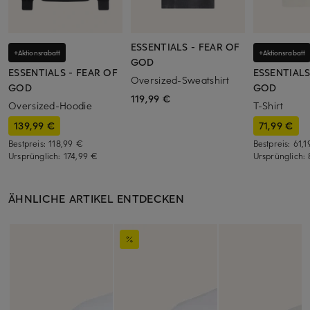
ESSENTIALS - FEAR OF
+Aktionsrabatt
+Aktionsrabatt
GOD
ESSENTIALS - FEAR OF
ESSENTIALS
Oversized-Sweatshirt
GOD
GOD
119,99 €
Oversized-Hoodie
T-Shirt
139,99 €
71,99 €
Bestpreis:
118,99 €
Bestpreis:
61,1
Ursprünglich:
174,99 €
Ursprünglich:
ÄHNLICHE ARTIKEL ENTDECKEN