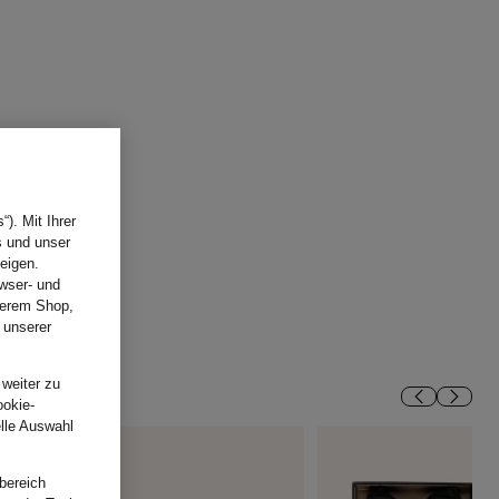
). Mit Ihrer
s und unser
eigen.
wser- und
nserem Shop,
 unserer
.
 weiter zu
ookie-
elle Auswahl
bereich