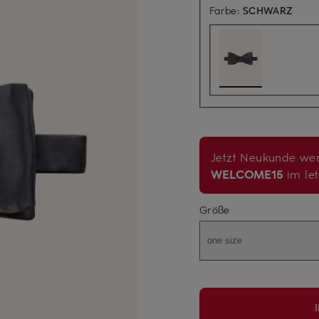
Farbe:
SCHWARZ
Jetzt Neukunde wer
WELCOME15
im let
Größe
one size