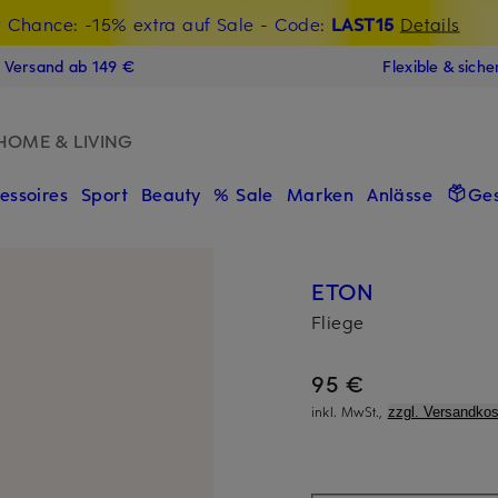
t Chance: -15% extra auf Sale
€-Willkommensgutschein mit Beyond sichern
- Code:
LAST15
Details
N
s Versand ab 149 €
Flexible & sich
HOME & LIVING
essoires
Sport
Beauty
% Sale
Marken
Anlässe
Ge
ETON
Fliege
95 €
inkl. MwSt.,
zzgl. Versandkos