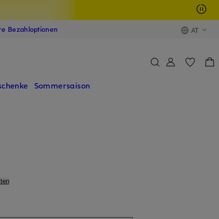
ere Bezahloptionen
AT
schenke
Sommersaison
ten