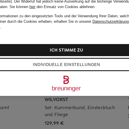
bseite). Der Widerruf hat jedoch keine Auswirkung auf die bisherige Verwend
Daten.
Sie können
hier
den Einsatz von Cookies ablehnen.
formationen zu den eingesetzten Tools und der Verwendung Ihrer Daten, welch
tner durch die Cookies erheben, erhalten Sie in unserer
Datenschutzerklärung
m
.
ICH STIMME ZU
INDIVIDUELLE EINSTELLUNGEN
WILVORST
Samt
Set: Kummerbund, Einstecktuch
und Fliege
129,99 €