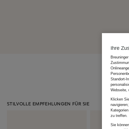
Ihre Zu
Breuninger
Zustimmung
Onlineange
Personenbe
Standort-I
personalis
Webseite, 
Klicken Si
STILVOLLE EMPFEHLUNGEN FÜR SIE
navigieren;
Kategorien
zu treffen.
Sie können