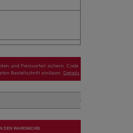
den und Preisvorteil sichern. Code
zten Bestellschritt einlösen.
Details
IN DEN WARENKORB