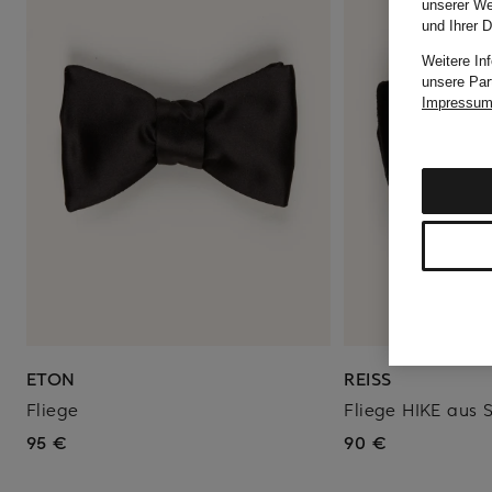
unserer We
und Ihrer 
Weitere In
unsere Par
Impressu
ETON
REISS
Fliege
Fliege HIKE aus 
95 €
90 €