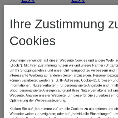
NIHILO
NIHILO
Ihre Zustimmung z
SPIKY
HONORÉ
Cookies
MUSE
DELIGHT
Breuninger verwendet auf dieser Webseite Cookies und andere Web-Te
Eau de
Eau de
(„Tools“). Mit Ihrer Zustimmung nutzen wir und unsere Partner (Drittanbi
um Ihr Shoppingerlebnis und unser Onlineangebot zu verbessern und I
interessante Werbung auf anderen Seiten anzuzeigen. Personenbezog
Parfum
Parfum
können verarbeitet werden (z. B. IP-Adressen, Cookie-ID, Browser- und
Informationen, Nutzerverhalten), für personalisierte Angebote und Inhal
Shop, personalisierte Anzeigen aufgrund Ihres Nutzerverhaltens auf un
Webseite, Analyse unserer Webseite, um diese für Sie zu verbessern o
ab 195 €
ab 195 €
Optimierung der Werbeaussteuerung.
Klicken Sie auf „Ich stimme zu“ um alle Cookies zu akzeptieren und dir
(3.900 € / 1 l)
(3.900 € / 1 
Webseite weiter zu navigieren; oder auf „Individuelle Einstellungen“, u