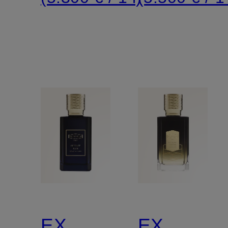
EX
EX