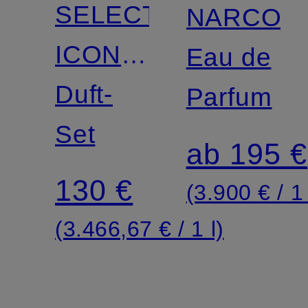
SELECTION
NARCOT
ICONIQUE
Eau de
TRAVEL
Duft-
Parfum
SET
Set
ab 195 €
130 €
(3.900 € / 1 
(3.466,67 € / 1 l)