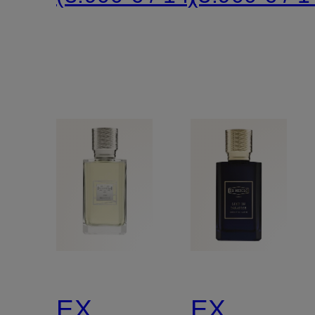
EX
EX