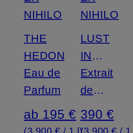
NIHILO
NIHILO
THE
LUST
HEDONIST
IN
Eau de
PARADIS
Extrait
Parfum
de
Parfum
ab 195 €
390 €
(3.900 € / 1 l)
(3.900 € / 1 