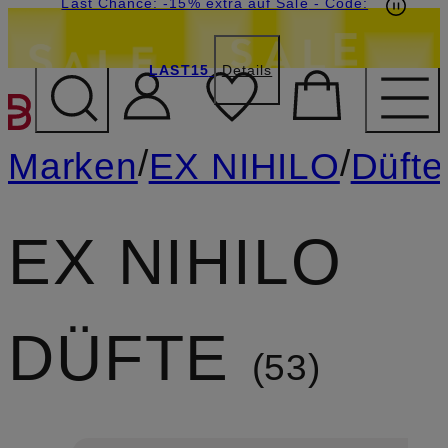
20€-Willkommensgutschein mit Beyond sichern
Last Chance: -15% extra auf Sale
- Code:
LAST15
Details
ZUM HAUPTINHALT ÜBE
/
/
Marken
EX NIHILO
Düfte
EX NIHILO
DÜFTE
53