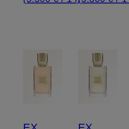
EX
EX