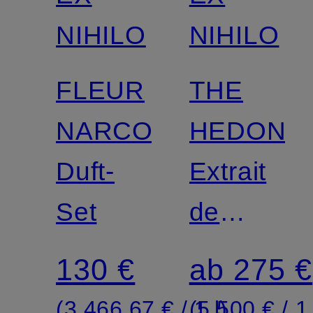
NIHILO
NIHILO
FLEUR
THE
NARCOTIQUE
HEDONIS
Duft-
Extrait
Set
de
Parfum
130 €
ab 275 €
(3.466,67 € / 1 l)
(5.500 € / 1 