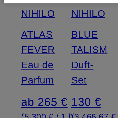
NIHILO
NIHILO
ATLAS
BLUE
FEVER
TALISMA
Eau de
Duft-
Parfum
Set
ab 265 €
130 €
(5.300 € / 1 l)
(3.466,67 € 