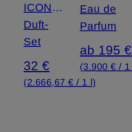
ICONIQUE
Eau de
DISCOVERY
Duft-
Parfum
SET
Set
ab 195 €
32 €
(3.900 € / 1 
(2.666,67 € / 1 l)