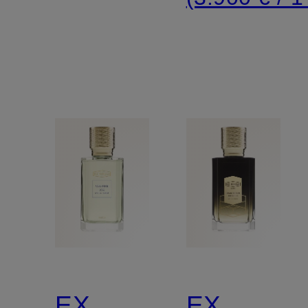
EX
EX