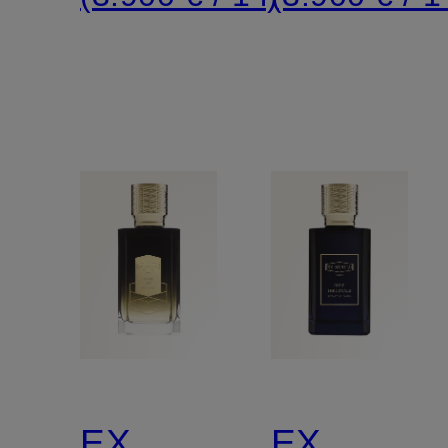
EX
EX