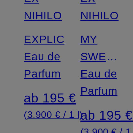
NIHILO
NIHILO
EXPLICITE
MY
Eau de
SWEETE
Parfum
MORPHI
Eau de
Parfum
ab 195 €
ab 195 €
(3.900 € / 1 l)
(3.900 € / 1 