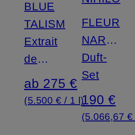
BLUE
FLEUR
TALISMAN
NARCOT
Extrait
TRAVEL
Duft-
de
SET
Set
Parfum
ab 275 €
190 €
(5.500 € / 1 l)
(5.066,67 € 