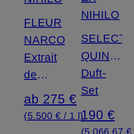
NIHILO
FLEUR
SELECTI
NARCOTIQUE
QUINTE
Extrait
TRAVEL
Duft-
de
SET
Set
Parfum
ab 275 €
190 €
(5.500 € / 1 l)
(5.066,67 € 