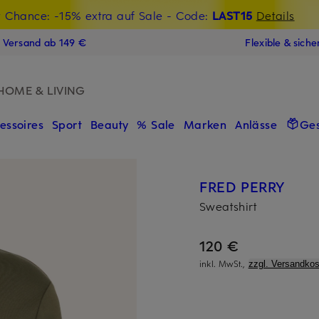
t Chance: -15% extra auf Sale
€-Willkommensgutschein mit Beyond sichern
- Code:
LAST15
Details
N
s Versand ab 149 €
Flexible & sich
HOME & LIVING
essoires
Sport
Beauty
% Sale
Marken
Anlässe
Ge
FRED PERRY
Sweatshirt
120 €
inkl. MwSt.,
zzgl. Versandkos