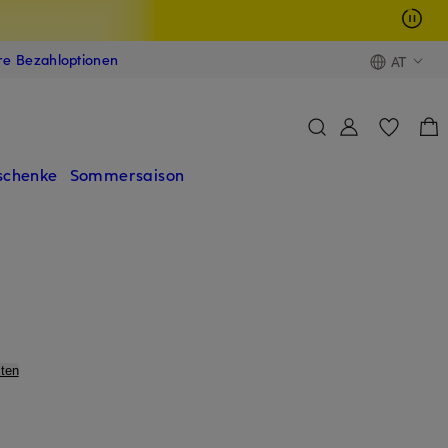
ere Bezahloptionen
AT
schenke
Sommersaison
ten