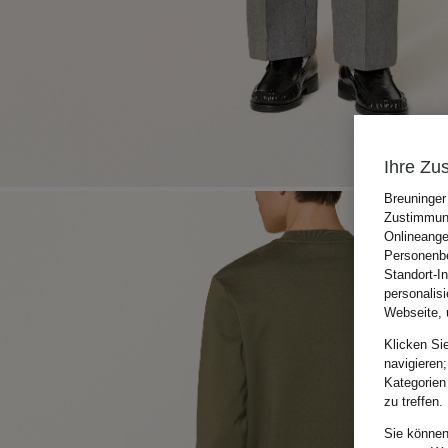
Ihre Zu
Breuninger
Zustimmung
Onlineange
Personenbe
Standort-I
personalis
Webseite, 
Klicken Si
navigieren;
Kategorien
zu treffen.
Sie können