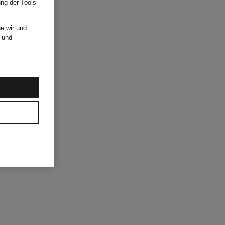
ung der Tools
e wir und
und