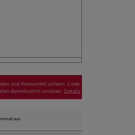
den und Preisvorteil sichern. Code
zten Bestellschritt einlösen.
Details
ormal aus
.