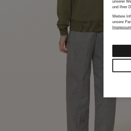
unserer We
und Ihrer 
Weitere In
unsere Par
Impressu