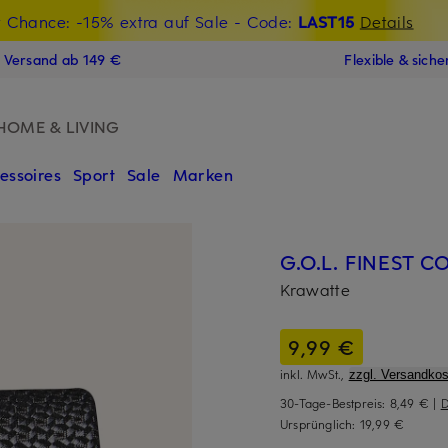
t Chance: -15% extra auf Sale
€-Willkommensgutschein mit Beyond sichern
- Code:
LAST15
Details
N
s Versand ab 149 €
Flexible & sich
HOME & LIVING
essoires
Sport
Sale
Marken
G.O.L. FINEST 
Krawatte
9,99 €
inkl. MwSt.,
zzgl. Versandkos
30-Tage-Bestpreis:
8,49 €
|
D
Ursprünglich:
19,99 €