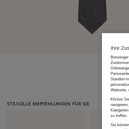
Ihre Zu
Breuninger
Zustimmung
Onlineange
Personenbe
Standort-I
personalis
Webseite, 
Klicken Si
STILVOLLE EMPFEHLUNGEN FÜR SIE
navigieren;
Kategorien
zu treffen.
Sie können