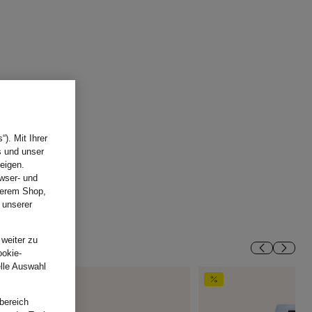
). Mit Ihrer
s und unser
eigen.
wser- und
nserem Shop,
 unserer
.
 weiter zu
ookie-
elle Auswahl
bereich