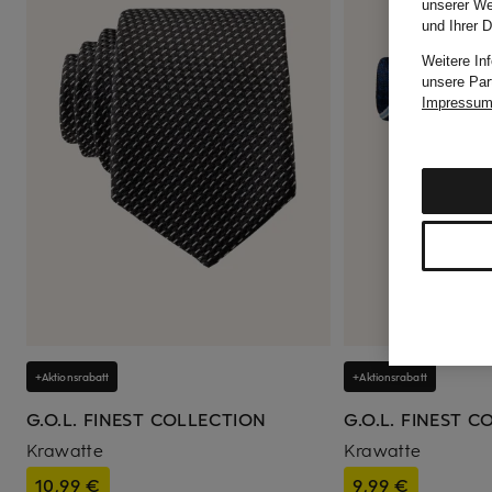
unserer We
und Ihrer 
Weitere In
unsere Par
Impressu
+Aktionsrabatt
+Aktionsrabatt
G.O.L. FINEST COLLECTION
G.O.L. FINEST 
Krawatte
Krawatte
10,99 €
9,99 €