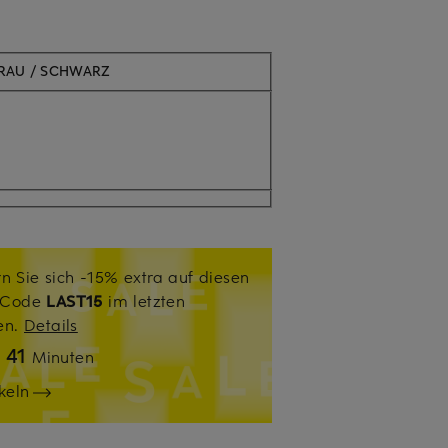
RAU / SCHWARZ
n Sie sich -15% extra auf diesen
. Code
LAST15
im letzten
sen.
Details
41
n
Minuten
keln