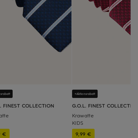
srabatt
+Aktionsrabatt
L. FINEST COLLECTION
G.O.L. FINEST COLLECTIO
atte
Krawatte
KIDS
9 €
9,99 €