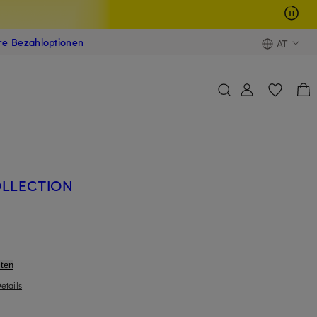
ere Bezahloptionen
AT
COLLECTION
ten
etails