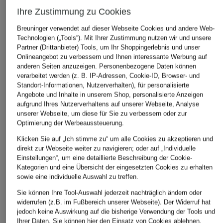
Ihre Zustimmung zu Cookies
Breuninger verwendet auf dieser Webseite Cookies und andere Web-
Technologien („Tools“). Mit Ihrer Zustimmung nutzen wir und unsere
Partner (Drittanbieter) Tools, um Ihr Shoppingerlebnis und unser
Onlineangebot zu verbessern und Ihnen interessante Werbung auf
BOGNER
mey
Kiehl's
anderen Seiten anzuzeigen. Personenbezogene Daten können
Piqué-Poloshirt MALIKA
Top Serie SIMPLY
ULTRA LIGH
verarbeitet werden (z. B. IP-Adressen, Cookie-ID, Browser- und
BETTER INVISIBLES
Daily UV-De
Standort-Informationen, Nutzerverhalten), für personalisierte
95,99 €
Angebote und Inhalte in unserem Shop, personalisierte Anzeigen
29,99 €
ab 49 €
Bestpreis:
120 €
aufgrund Ihres Nutzerverhaltens auf unserer Webseite, Analyse
unserer Webseite, um diese für Sie zu verbessern oder zur
Optimierung der Werbeaussteuerung.
Klicken Sie auf „Ich stimme zu“ um alle Cookies zu akzeptieren und
direkt zur Webseite weiter zu navigieren; oder auf „Individuelle
Einstellungen“, um eine detaillierte Beschreibung der Cookie-
Kategorien und eine Übersicht der eingesetzten Cookies zu erhalten
ÄHNLICHE ARTIKEL ENTDECKEN
sowie eine individuelle Auswahl zu treffen.
Sie können Ihre Tool-Auswahl jederzeit nachträglich ändern oder
widerrufen (z.B. im Fußbereich unserer Webseite). Der Widerruf hat
jedoch keine Auswirkung auf die bisherige Verwendung der Tools und
Ihrer Daten.
Sie können
hier
den Einsatz von Cookies ablehnen.