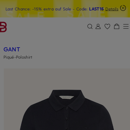
Last Chance: -15% extra auf Sale
20€-Willkommensgutschein mit Beyond sichern
- Code:
LAST15
Details
ZUM HAUPTINHALT ÜBERSPRINGEN
ZUM SUCHFELD ÜBERSPRINGE
GANT
Piqué-Poloshirt